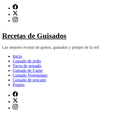
Saltar
al
contenido
(presiona
Intro)
Recetas de Guisados
Las mejores recetas de guisos, guisados y potajes de la red
Inicio
Guisado de pollo
Tacos de guisado
Guisado de Carne
Guisado Vegetariano
Guisado de pescado
Potajes