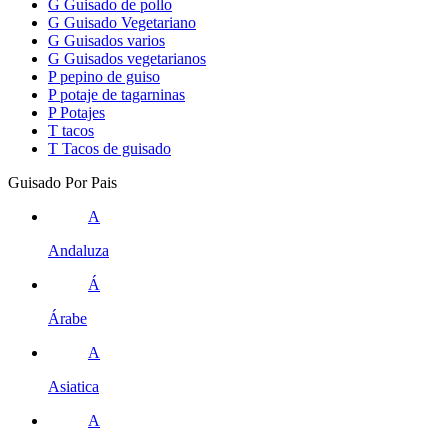
G
Guisado de pollo
G
Guisado Vegetariano
G
Guisados varios
G
Guisados vegetarianos
P
pepino de guiso
P
potaje de tagarninas
P
Potajes
T
tacos
T
Tacos de guisado
Guisado Por Pais
A
Andaluza
Á
Árabe
A
Asiatica
A