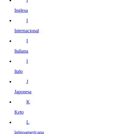
I
Inglesa
I
Internacional
I
Italiana
I
Italo
J
Japonesa
K
Keto
L
latinoamericana