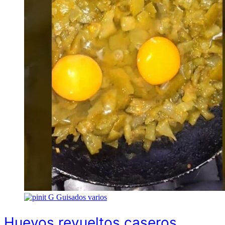
G
Guisados varios
Huevos revueltos caseros