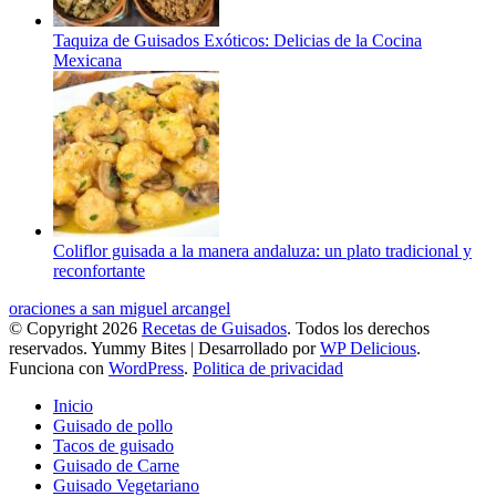
Taquiza de Guisados Exóticos: Delicias de la Cocina
Mexicana
Coliflor guisada a la manera andaluza: un plato tradicional y
reconfortante
oraciones a san miguel arcangel
© Copyright 2026
Recetas de Guisados
. Todos los derechos
reservados.
Yummy Bites | Desarrollado por
WP Delicious
.
Funciona con
WordPress
.
Politica de privacidad
Inicio
Guisado de pollo
Tacos de guisado
Guisado de Carne
Guisado Vegetariano