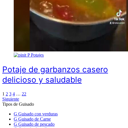
P
Potajes
Potaje de garbanzos casero
delicioso y saludable
1
2
3
4
…
22
Siguiente
Tipos de Guisado
G
Guisado con verduras
G
Guisado de Carne
G
Guisado de pescado