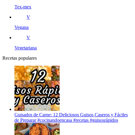
Tex-mex
V
Vegana
V
Vegetariana
Recetas populares
Guisados de Carne: 12 Deliciosos Guisos Caseros y Fáciles
de Preparar #cocinandoencasa #recetas #guisosrápidos