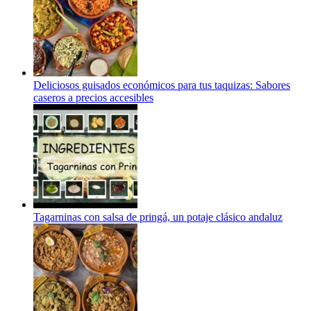
Deliciosos guisados económicos para tus taquizas: Sabores
caseros a precios accesibles
Tagarninas con salsa de pringá, un potaje clásico andaluz