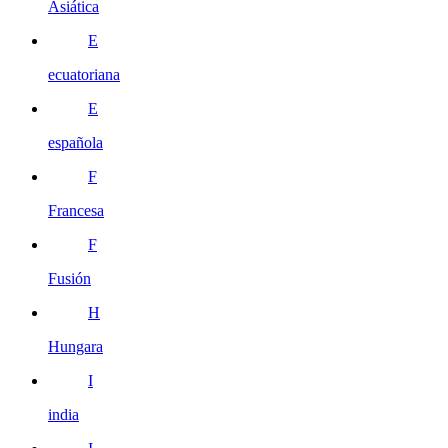
Asiática
E
ecuatoriana
E
española
F
Francesa
F
Fusión
H
Hungara
I
india