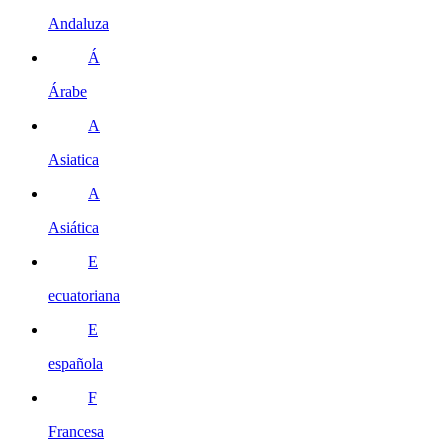
Andaluza
Á
Árabe
A
Asiatica
A
Asiática
E
ecuatoriana
E
española
F
Francesa