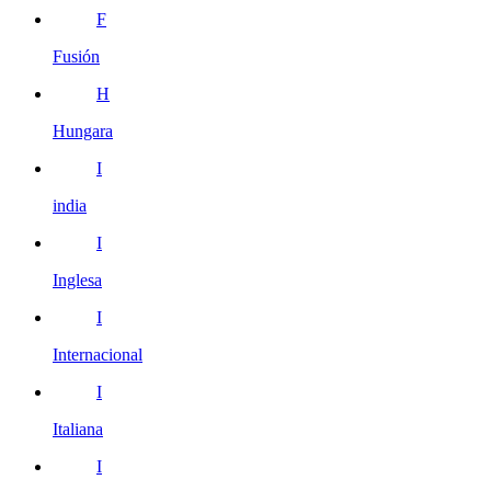
F
Fusión
H
Hungara
I
india
I
Inglesa
I
Internacional
I
Italiana
I