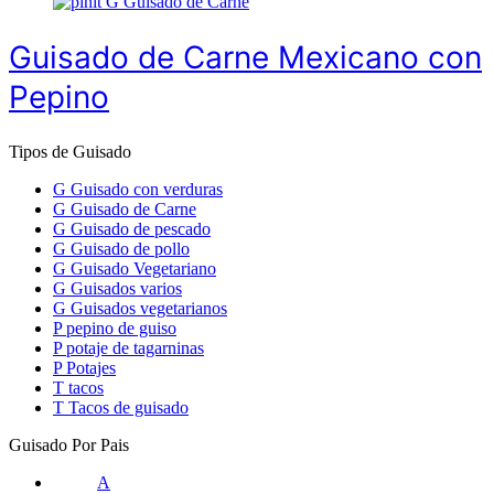
G
Guisado de Carne
Guisado de Carne Mexicano con
Pepino
Tipos de Guisado
G
Guisado con verduras
G
Guisado de Carne
G
Guisado de pescado
G
Guisado de pollo
G
Guisado Vegetariano
G
Guisados varios
G
Guisados vegetarianos
P
pepino de guiso
P
potaje de tagarninas
P
Potajes
T
tacos
T
Tacos de guisado
Guisado Por Pais
A