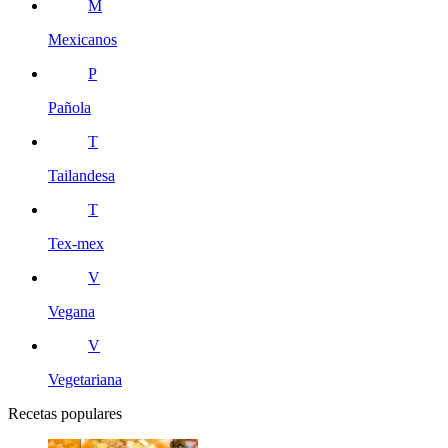
M
Mexicanos
P
Pañola
T
Tailandesa
T
Tex-mex
V
Vegana
V
Vegetariana
Recetas populares