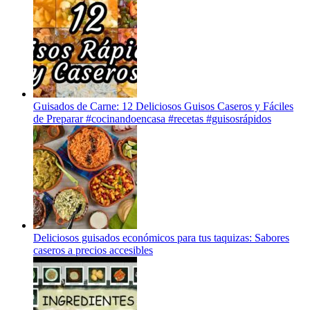
Guisados de Carne: 12 Deliciosos Guisos Caseros y Fáciles
de Preparar #cocinandoencasa #recetas #guisosrápidos
Deliciosos guisados económicos para tus taquizas: Sabores
caseros a precios accesibles