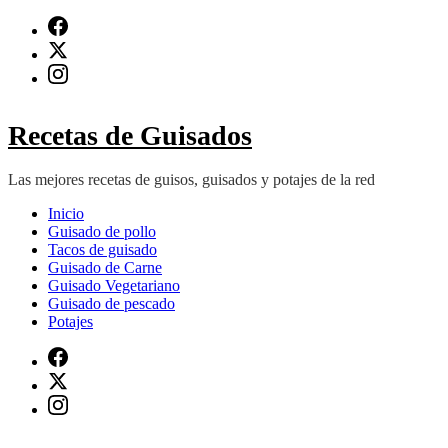
Saltar
al
contenido
(presiona
Intro)
Recetas de Guisados
Las mejores recetas de guisos, guisados y potajes de la red
Inicio
Guisado de pollo
Tacos de guisado
Guisado de Carne
Guisado Vegetariano
Guisado de pescado
Potajes