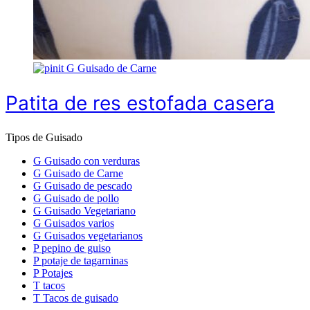
G
Guisado de Carne
Patita de res estofada casera
Tipos de Guisado
G
Guisado con verduras
G
Guisado de Carne
G
Guisado de pescado
G
Guisado de pollo
G
Guisado Vegetariano
G
Guisados varios
G
Guisados vegetarianos
P
pepino de guiso
P
potaje de tagarninas
P
Potajes
T
tacos
T
Tacos de guisado