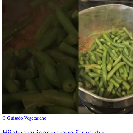
G
Guisado Vegetariano
Hijotes guisados con jitomates,