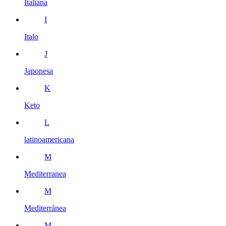
Italiana
I
Italo
J
Japonesa
K
Keto
L
latinoamericana
M
Mediterranea
M
Mediterránea
M