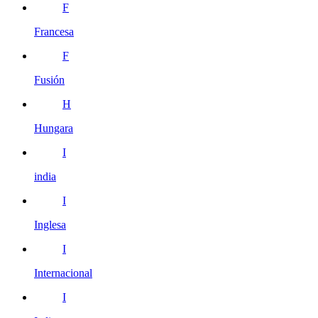
F
Francesa
F
Fusión
H
Hungara
I
india
I
Inglesa
I
Internacional
I