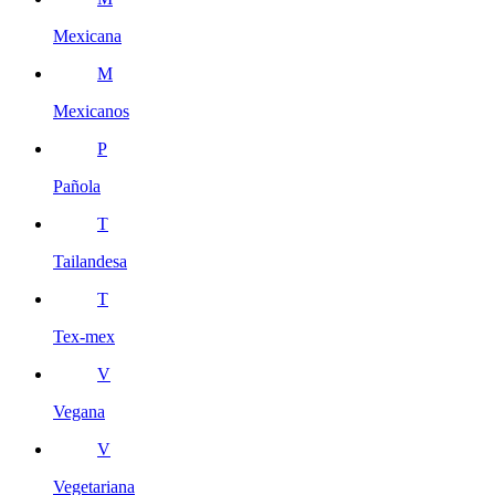
Mexicana
M
Mexicanos
P
Pañola
T
Tailandesa
T
Tex-mex
V
Vegana
V
Vegetariana