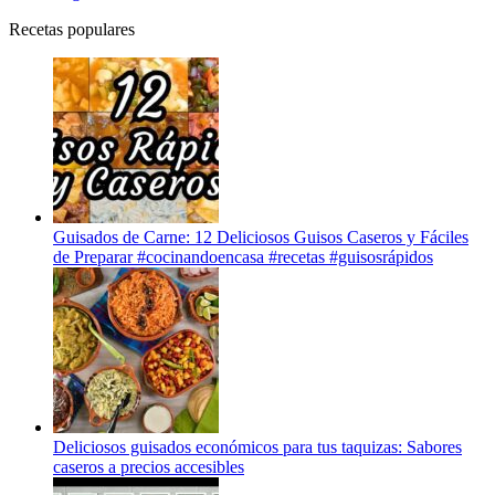
Recetas populares
Guisados de Carne: 12 Deliciosos Guisos Caseros y Fáciles
de Preparar #cocinandoencasa #recetas #guisosrápidos
Deliciosos guisados económicos para tus taquizas: Sabores
caseros a precios accesibles