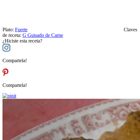
Plato:
Fuerte
Claves
de receta:
G
Guisado de Carne
¿Hiciste esta receta?
Compartela!
Compartela!