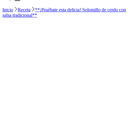
Inicio
Receta
**¡Pruébate esta delicia! Solomillo de cerdo con
salsa tradicional**