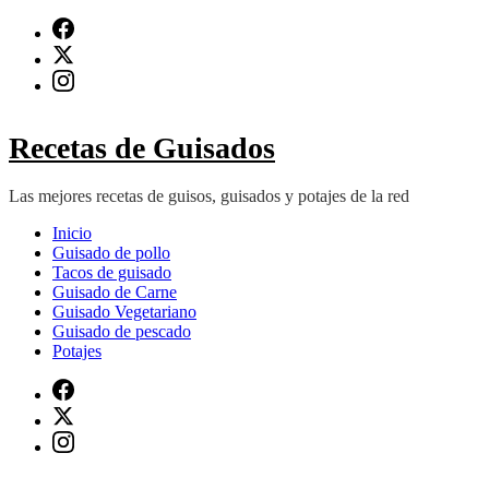
Saltar
al
contenido
(presiona
Intro)
Recetas de Guisados
Las mejores recetas de guisos, guisados y potajes de la red
Inicio
Guisado de pollo
Tacos de guisado
Guisado de Carne
Guisado Vegetariano
Guisado de pescado
Potajes