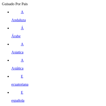
Guisado Por Pais
A
Andaluza
Á
Árabe
A
Asiatica
A
Asiática
E
ecuatoriana
E
española