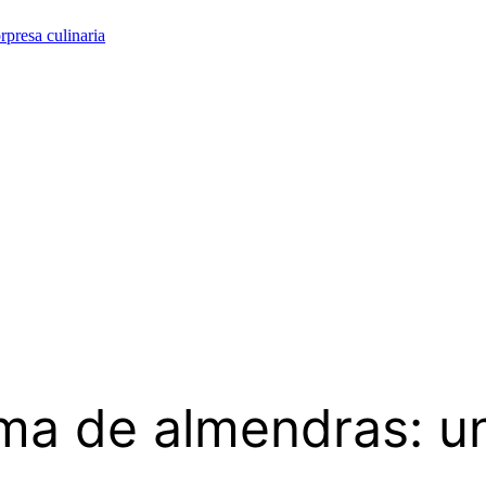
rpresa culinaria
ema de almendras: un