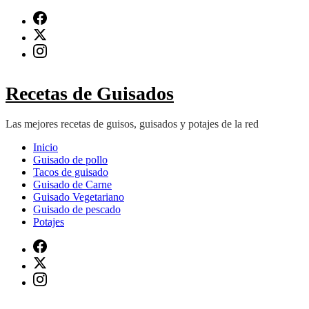
Saltar
al
contenido
(presiona
Intro)
Recetas de Guisados
Las mejores recetas de guisos, guisados y potajes de la red
Inicio
Guisado de pollo
Tacos de guisado
Guisado de Carne
Guisado Vegetariano
Guisado de pescado
Potajes