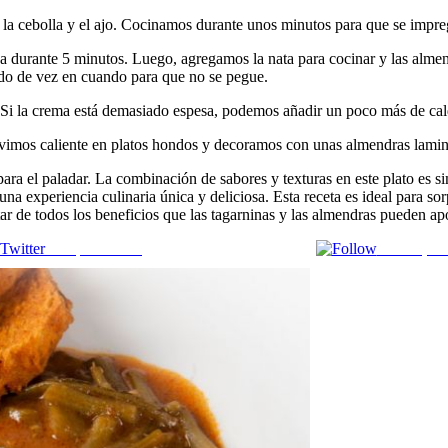
 la cebolla y el ajo. Cocinamos durante unos minutos para que se impre
a durante 5 minutos. Luego, agregamos la nata para cocinar y las almen
do de vez en cuando para que no se pegue.
. Si la crema está demasiado espesa, podemos añadir un poco más de cal
ervimos caliente en platos hondos y decoramos con unas almendras lamina
ara el paladar. La combinación de sabores y texturas en este plato es s
una experiencia culinaria única y deliciosa. Esta receta es ideal para s
tar de todos los beneficios que las tagarninas y las almendras pueden ap
Comparte en X
Enviar por