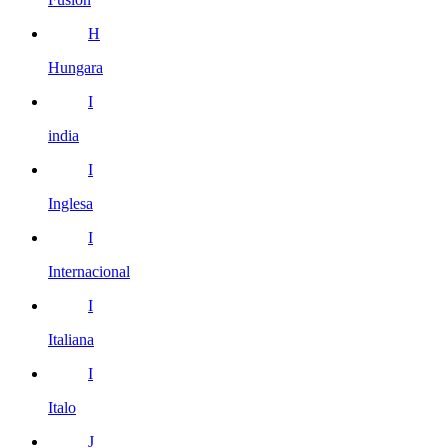
H
Hungara
I
india
I
Inglesa
I
Internacional
I
Italiana
I
Italo
J