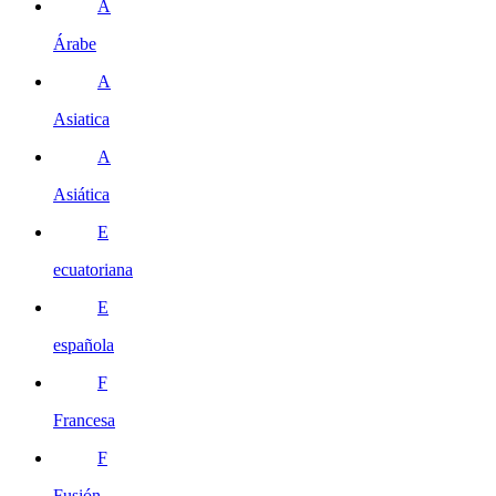
Á
Árabe
A
Asiatica
A
Asiática
E
ecuatoriana
E
española
F
Francesa
F
Fusión