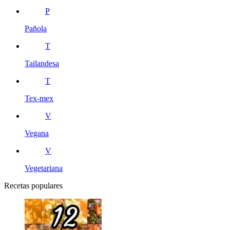
P
Pañola
T
Tailandesa
T
Tex-mex
V
Vegana
V
Vegetariana
Recetas populares