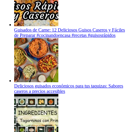
Guisados de Carne: 12 Deliciosos Guisos Caseros y Fáciles
de Preparar #cocinandoencasa #recetas #guisosrápidos
Deliciosos guisados económicos para tus taquizas: Sabores
caseros a precios accesibles