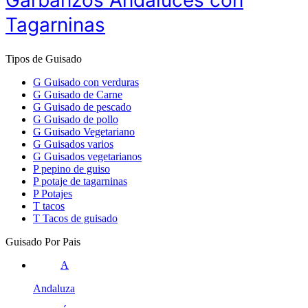
Garbanzos Andaluces con
Tagarninas
Tipos de Guisado
G
Guisado con verduras
G
Guisado de Carne
G
Guisado de pescado
G
Guisado de pollo
G
Guisado Vegetariano
G
Guisados varios
G
Guisados vegetarianos
P
pepino de guiso
P
potaje de tagarninas
P
Potajes
T
tacos
T
Tacos de guisado
Guisado Por Pais
A
Andaluza