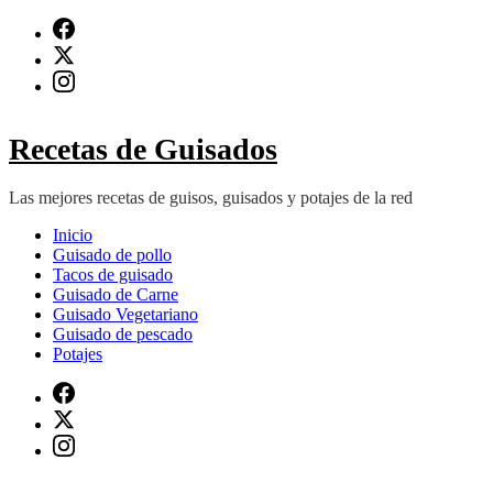
Saltar
al
contenido
(presiona
Intro)
Recetas de Guisados
Las mejores recetas de guisos, guisados y potajes de la red
Inicio
Guisado de pollo
Tacos de guisado
Guisado de Carne
Guisado Vegetariano
Guisado de pescado
Potajes