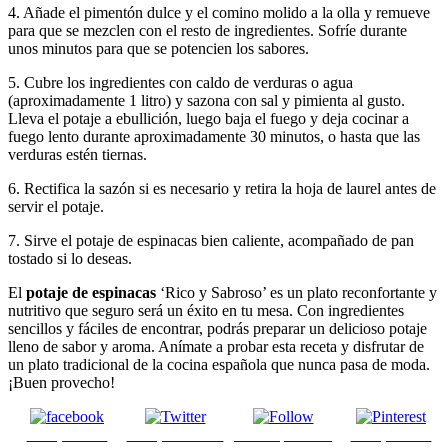
4. Añade el pimentón dulce y el comino molido a la olla y remueve
para que se mezclen con el resto de ingredientes. Sofríe durante
unos minutos para que se potencien los sabores.
5. Cubre los ingredientes con caldo de verduras o agua
(aproximadamente 1 litro) y sazona con sal y pimienta al gusto.
Lleva el potaje a ebullición, luego baja el fuego y deja cocinar a
fuego lento durante aproximadamente 30 minutos, o hasta que las
verduras estén tiernas.
6. Rectifica la sazón si es necesario y retira la hoja de laurel antes de
servir el potaje.
7. Sirve el potaje de espinacas bien caliente, acompañado de pan
tostado si lo deseas.
El
potaje de espinacas
‘Rico y Sabroso’ es un plato reconfortante y
nutritivo que seguro será un éxito en tu mesa. Con ingredientes
sencillos y fáciles de encontrar, podrás preparar un delicioso potaje
lleno de sabor y aroma. Anímate a probar esta receta y disfrutar de
un plato tradicional de la cocina española que nunca pasa de moda.
¡Buen provecho!
Comparte en
Comparte en X
Enviar por mail
Comparte en