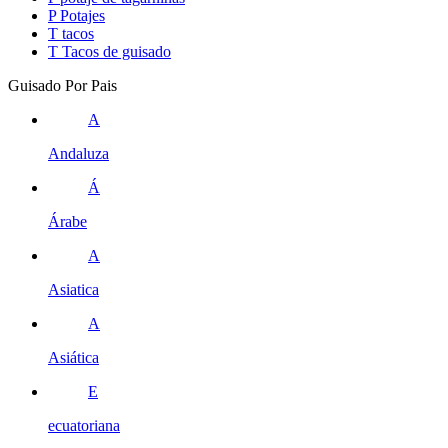
P
Potajes
T
tacos
T
Tacos de guisado
Guisado Por Pais
A
Andaluza
Á
Árabe
A
Asiatica
A
Asiática
E
ecuatoriana