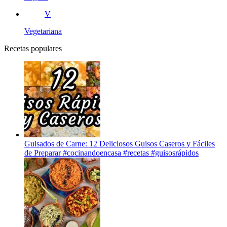
V
Vegetariana
Recetas populares
Guisados de Carne: 12 Deliciosos Guisos Caseros y Fáciles
de Preparar #cocinandoencasa #recetas #guisosrápidos