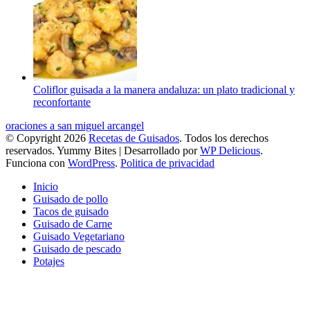
Coliflor guisada a la manera andaluza: un plato tradicional y
reconfortante
oraciones a san miguel arcangel
© Copyright 2026
Recetas de Guisados
. Todos los derechos
reservados.
Yummy Bites | Desarrollado por
WP Delicious
.
Funciona con
WordPress
.
Politica de privacidad
Inicio
Guisado de pollo
Tacos de guisado
Guisado de Carne
Guisado Vegetariano
Guisado de pescado
Potajes