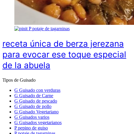
P
potaje de tagarninas
receta única de berza jerezana
para evocar ese toque especial
de la abuela
Tipos de Guisado
G
Guisado con verduras
G
Guisado de Carne
G
Guisado de pescado
G
Guisado de pollo
G
Guisado Vegetariano
G
Guisados varios
G
Guisados vegetarianos
P
pepino de guiso
P
potaje de tagarninas