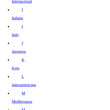
Internacional
I
Italiana
I
Italo
J
Japonesa
K
Keto
L
latinoamericana
M
Mediterranea
M