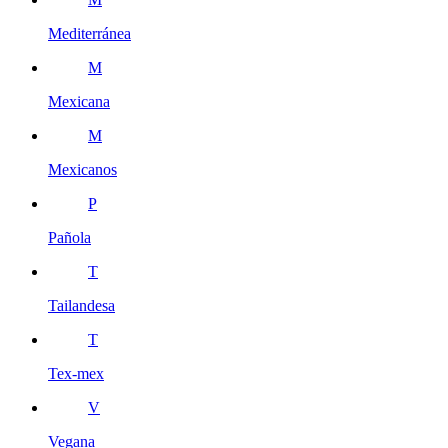
Mediterránea
M
Mexicana
M
Mexicanos
P
Pañola
T
Tailandesa
T
Tex-mex
V
Vegana