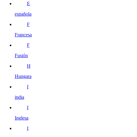
E
española
F
Francesa
F
Fusión
H
Hungara
I
india
I
Inglesa
I