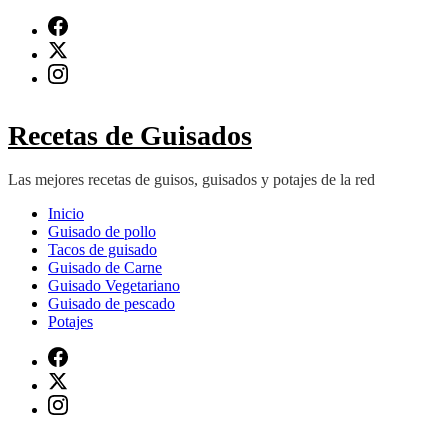
Saltar
al
contenido
(presiona
Intro)
Recetas de Guisados
Las mejores recetas de guisos, guisados y potajes de la red
Inicio
Guisado de pollo
Tacos de guisado
Guisado de Carne
Guisado Vegetariano
Guisado de pescado
Potajes