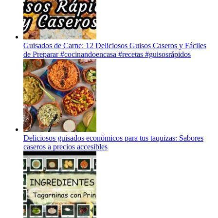
Guisados de Carne: 12 Deliciosos Guisos Caseros y Fáciles
de Preparar #cocinandoencasa #recetas #guisosrápidos
Deliciosos guisados económicos para tus taquizas: Sabores
caseros a precios accesibles