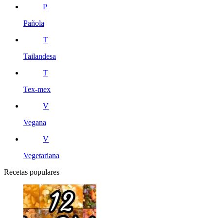
P
Pañola
T
Tailandesa
T
Tex-mex
V
Vegana
V
Vegetariana
Recetas populares