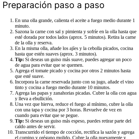
Preparación paso a paso
En una olla grande, calienta el aceite a fuego medio durante 1
minuto.
Sazona la carne con sal y pimienta y sofríe en la olla hasta que
esté dorada por todos lados (aprox. 5 minutos). Retira la carne
de la olla y reserva.
En la misma olla, añade los ajíes y la cebolla picados, cocina
hasta que estén suaves (aprox. 3 minutos).
Tip:
Si deseas un guiso más suave, puedes agregar un poco
de agua para evitar que se quemen.
Agrega el tomate picado y cocina por otros 2 minutos hasta
que esté suave.
Incorpora la carne reservada junto con su jugo, añade el vino
tinto y cocina a fuego medio durante 10 minutos.
Agrega las papas y zanahorias picadas. Cubre la olla con agua
y lleva a ebullición.
Una vez que hierva, reduce el fuego al mínimo, cubre la olla
con una tapa y cocina por 3 horas. Revuelve de vez en
cuando para evitar que se pegue.
Tip:
Si deseas un guiso más espeso, puedes retirar parte del
caldo antes de servir.
Transcurrido el tiempo de cocción, rectifica la sazón y agrega
el comino y orégano molido. Cubre la olla nuevamente y