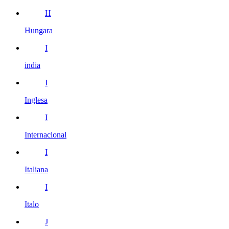
H
Hungara
I
india
I
Inglesa
I
Internacional
I
Italiana
I
Italo
J