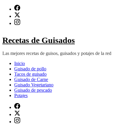
Saltar
al
contenido
(presiona
Intro)
Recetas de Guisados
Las mejores recetas de guisos, guisados y potajes de la red
Inicio
Guisado de pollo
Tacos de guisado
Guisado de Carne
Guisado Vegetariano
Guisado de pescado
Potajes