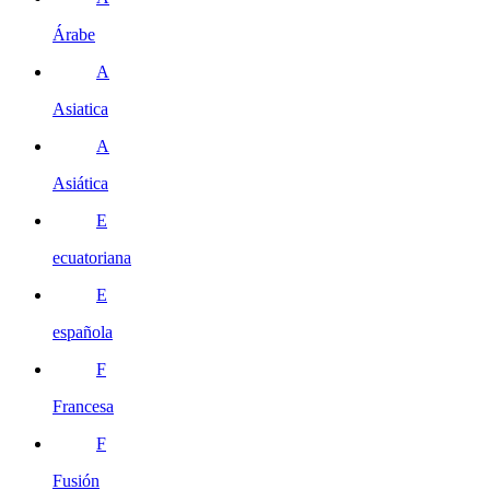
Árabe
A
Asiatica
A
Asiática
E
ecuatoriana
E
española
F
Francesa
F
Fusión