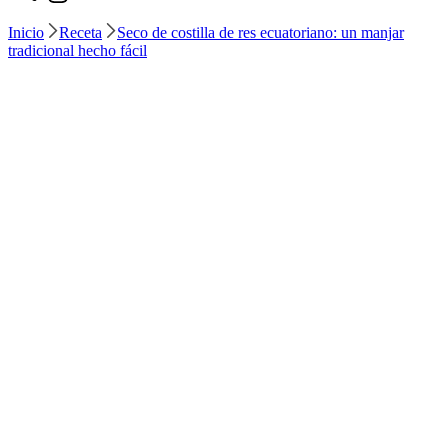
Inicio
Receta
Seco de costilla de res ecuatoriano: un manjar
tradicional hecho fácil