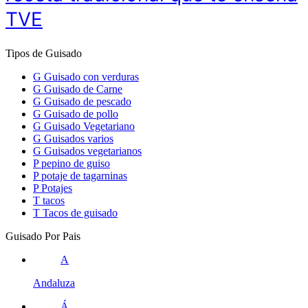
TVE
Tipos de Guisado
G
Guisado con verduras
G
Guisado de Carne
G
Guisado de pescado
G
Guisado de pollo
G
Guisado Vegetariano
G
Guisados varios
G
Guisados vegetarianos
P
pepino de guiso
P
potaje de tagarninas
P
Potajes
T
tacos
T
Tacos de guisado
Guisado Por Pais
A
Andaluza
Á