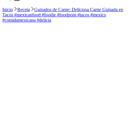
Inicio
Receta
Guisados de Carne: Deliciosa Carne Guisada en
Tacos #mexicanfood #foodie #foodporn #tacos #mexico
#comidamexicana #delicia