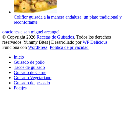
Coliflor guisada a la manera andaluza: un plato tradicional y
reconfortante
oraciones a san miguel arcangel
© Copyright 2026
Recetas de Guisados
. Todos los derechos
reservados.
Yummy Bites | Desarrollado por
WP Delicious
.
Funciona con
WordPress
.
Politica de privacidad
Inicio
Guisado de pollo
Tacos de guisado
Guisado de Carne
Guisado Vegetariano
Guisado de pescado
Potajes