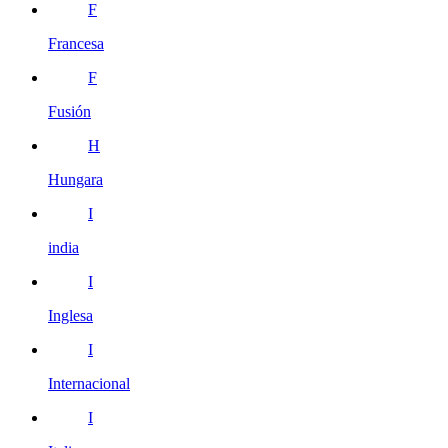
F
Francesa
F
Fusión
H
Hungara
I
india
I
Inglesa
I
Internacional
I