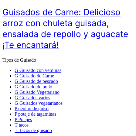
Guisados de Carne: Delicioso
arroz con chuleta guisada,
ensalada de repollo y aguacate
¡Te encantará!
Tipos de Guisado
G
Guisado con verduras
G
Guisado de Carne
G
Guisado de pescado
G
Guisado de pollo
G
Guisado Vegetariano
G
Guisados varios
G
Guisados vegetarianos
P
pepino de guiso
P
potaje de tagarninas
P
Potajes
T
tacos
T
Tacos de guisado