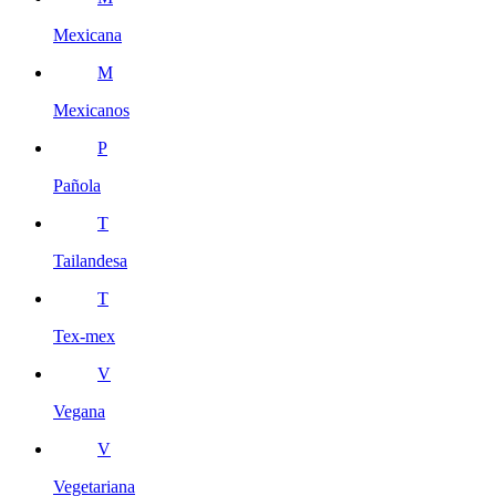
Mexicana
M
Mexicanos
P
Pañola
T
Tailandesa
T
Tex-mex
V
Vegana
V
Vegetariana