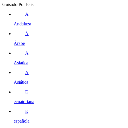
Guisado Por Pais
A
Andaluza
Á
Árabe
A
Asiatica
A
Asiática
E
ecuatoriana
E
española