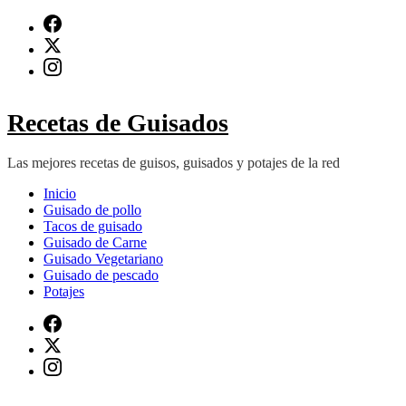
Saltar
al
contenido
(presiona
Intro)
Recetas de Guisados
Las mejores recetas de guisos, guisados y potajes de la red
Inicio
Guisado de pollo
Tacos de guisado
Guisado de Carne
Guisado Vegetariano
Guisado de pescado
Potajes