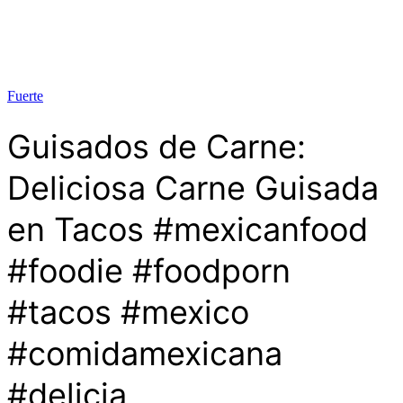
Fuerte
Guisados de Carne:
Deliciosa Carne Guisada
en Tacos #mexicanfood
#foodie #foodporn
#tacos #mexico
#comidamexicana
#delicia