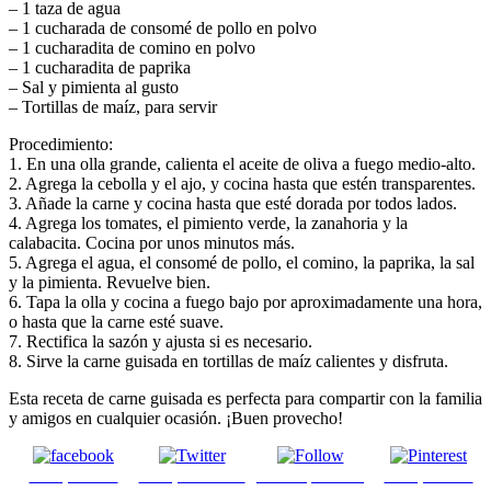
– 1 taza de agua
– 1 cucharada de consomé de pollo en polvo
– 1 cucharadita de comino en polvo
– 1 cucharadita de paprika
– Sal y pimienta al gusto
– Tortillas de maíz, para servir
Procedimiento:
1. En una olla grande, calienta el aceite de oliva a fuego medio-alto.
2. Agrega la cebolla y el ajo, y cocina hasta que estén transparentes.
3. Añade la carne y cocina hasta que esté dorada por todos lados.
4. Agrega los tomates, el pimiento verde, la zanahoria y la
calabacita. Cocina por unos minutos más.
5. Agrega el agua, el consomé de pollo, el comino, la paprika, la sal
y la pimienta. Revuelve bien.
6. Tapa la olla y cocina a fuego bajo por aproximadamente una hora,
o hasta que la carne esté suave.
7. Rectifica la sazón y ajusta si es necesario.
8. Sirve la carne guisada en tortillas de maíz calientes y disfruta.
Esta receta de carne guisada es perfecta para compartir con la familia
y amigos en cualquier ocasión. ¡Buen provecho!
Comparte en
Comparte en X
Enviar por mail
Comparte en