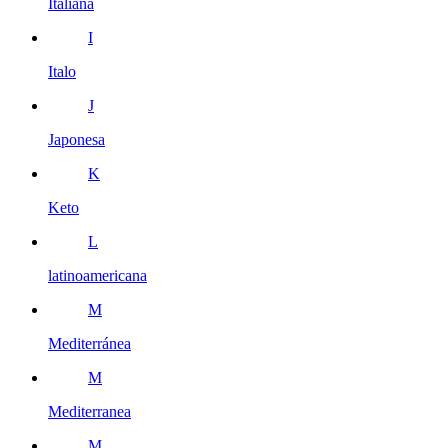
Italiana
I
Italo
J
Japonesa
K
Keto
L
latinoamericana
M
Mediterránea
M
Mediterranea
M