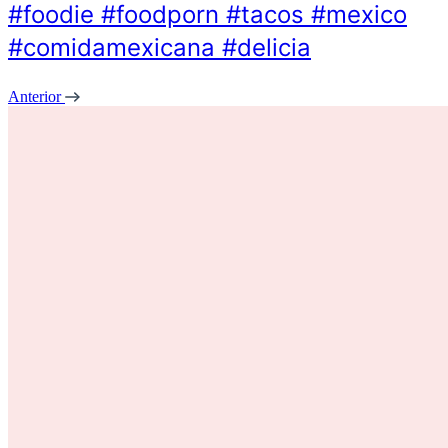
#foodie #foodporn #tacos #mexico
#comidamexicana #delicia
Anterior