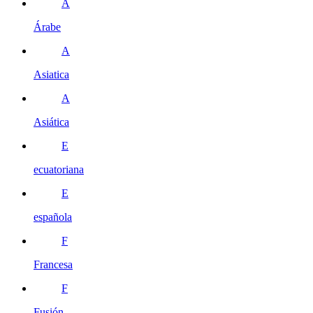
Á
Árabe
A
Asiatica
A
Asiática
E
ecuatoriana
E
española
F
Francesa
F
Fusión