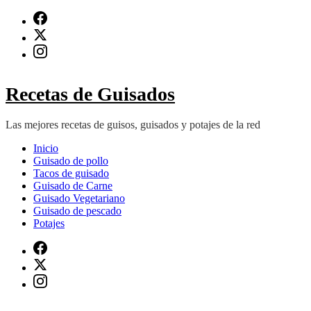
Saltar
al
contenido
(presiona
Intro)
Recetas de Guisados
Las mejores recetas de guisos, guisados y potajes de la red
Inicio
Guisado de pollo
Tacos de guisado
Guisado de Carne
Guisado Vegetariano
Guisado de pescado
Potajes