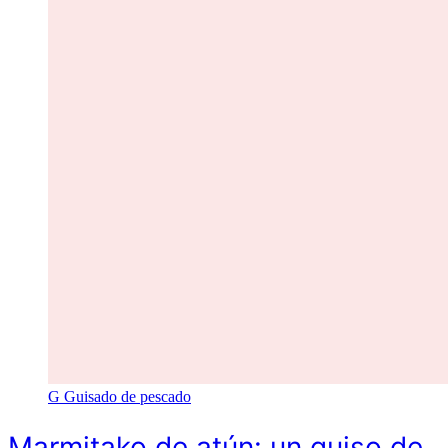
G
Guisado de pescado
Marmitako de atún: un guiso de