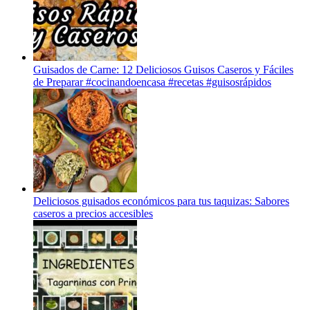
Guisados de Carne: 12 Deliciosos Guisos Caseros y Fáciles
de Preparar #cocinandoencasa #recetas #guisosrápidos
Deliciosos guisados económicos para tus taquizas: Sabores
caseros a precios accesibles