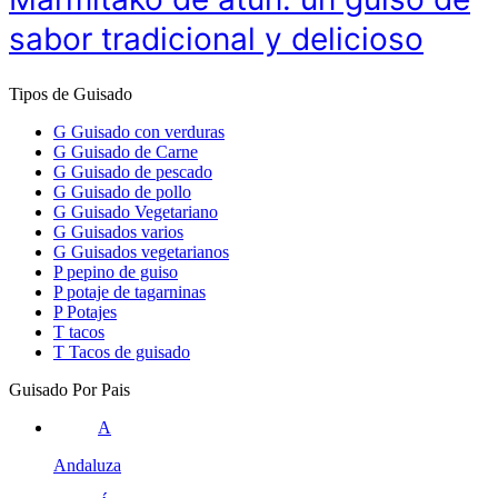
sabor tradicional y delicioso
Tipos de Guisado
G
Guisado con verduras
G
Guisado de Carne
G
Guisado de pescado
G
Guisado de pollo
G
Guisado Vegetariano
G
Guisados varios
G
Guisados vegetarianos
P
pepino de guiso
P
potaje de tagarninas
P
Potajes
T
tacos
T
Tacos de guisado
Guisado Por Pais
A
Andaluza