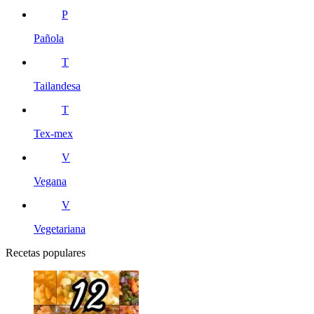
P
Pañola
T
Tailandesa
T
Tex-mex
V
Vegana
V
Vegetariana
Recetas populares