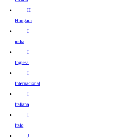
H
Hungara
I
india
I
Inglesa
I
Internacional
I
Italiana
I
Italo
J