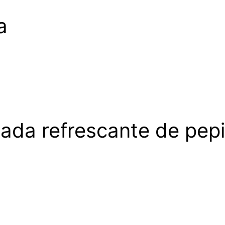
a
lada refrescante de pep