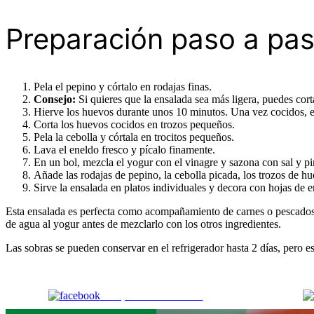
Preparación paso a pa
Pela el pepino y córtalo en rodajas finas.
Consejo:
Si quieres que la ensalada sea más ligera, puedes cortar
Hierve los huevos durante unos 10 minutos. Una vez cocidos, enf
Corta los huevos cocidos en trozos pequeños.
Pela la cebolla y córtala en trocitos pequeños.
Lava el eneldo fresco y pícalo finamente.
En un bol, mezcla el yogur con el vinagre y sazona con sal y pi
Añade las rodajas de pepino, la cebolla picada, los trozos de h
Sirve la ensalada en platos individuales y decora con hojas de en
Esta ensalada es perfecta como acompañamiento de carnes o pescados a 
de agua al yogur antes de mezclarlo con los otros ingredientes.
Las sobras se pueden conservar en el refrigerador hasta 2 días, pero e
Comparte en Facebook