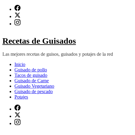
Saltar
al
contenido
(presiona
Intro)
Recetas de Guisados
Las mejores recetas de guisos, guisados y potajes de la red
Inicio
Guisado de pollo
Tacos de guisado
Guisado de Carne
Guisado Vegetariano
Guisado de pescado
Potajes