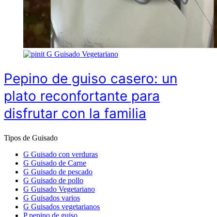
G
Guisado Vegetariano
Pepino de guiso casero: un
plato reconfortante para
disfrutar con la familia
Tipos de Guisado
G
Guisado con verduras
G
Guisado de Carne
G
Guisado de pescado
G
Guisado de pollo
G
Guisado Vegetariano
G
Guisados varios
G
Guisados vegetarianos
P
pepino de guiso