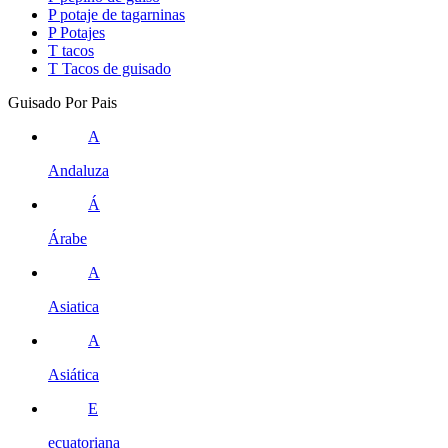
P
potaje de tagarninas
P
Potajes
T
tacos
T
Tacos de guisado
Guisado Por Pais
A
Andaluza
Á
Árabe
A
Asiatica
A
Asiática
E
ecuatoriana