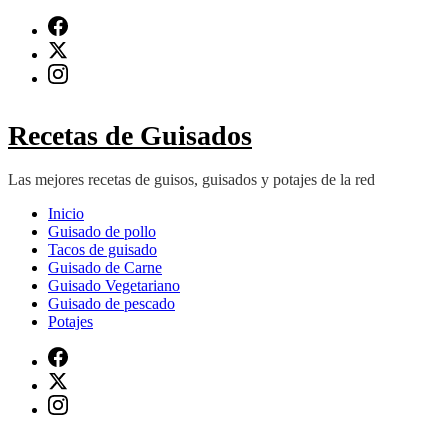
Saltar
al
contenido
(presiona
Intro)
Recetas de Guisados
Las mejores recetas de guisos, guisados y potajes de la red
Inicio
Guisado de pollo
Tacos de guisado
Guisado de Carne
Guisado Vegetariano
Guisado de pescado
Potajes