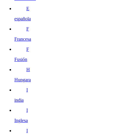
E
española
F
Francesa
F
Fusión
H
Hungara
I
india
I
Inglesa
I