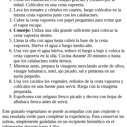
mitad. Colócalos en una cesta vaporera.
Lava los tomates y córtalos en cuartos, luego colócalos en la
misma cesta vaporera junto con los calabacines.
Cubre la cesta vaporera con papel pergamino para evitar que
el vapor escape.
Consejo:
Utiliza una olla grande suficiente para colocar la
cesta vaporera dentro.
Llena la olla con agua hasta cubrir la base de la cesta
vaporera. Hierve el agua a fuego medio-alto.
Una vez que el agua hierva, reduce el fuego a bajo y coloca la
cesta vaporera en la olla. Cocina durante 20 minutos o hasta
que los calabacines estén tiernos.
Mientras tanto, prepara la vinagreta mezclando aceite de oliva,
vinagre balsámico, miel, ajo picado, sal y pimienta en un
tazón pequeño.
Una vez cocidos los vegetales, retíralos de la cesta vaporera y
colócalos en una fuente para servir. Riega con la vinagreta
preparada.
Espolvorea con orégano fresco picado y decora con hojas de
albahaca fresca antes de servir.
Este guisado vegetariano se puede acompañar con pan crujiente o
una ensalada verde para completar la experiencia. Para conservar las
sobras, simplemente guárdalas en un recipiente hermético en el
refrigerador durante hasta 3 días.