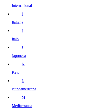
Internacional
I
Italiana
I
Italo
J
Japonesa
K
Keto
L
latinoamericana
M
Mediterránea