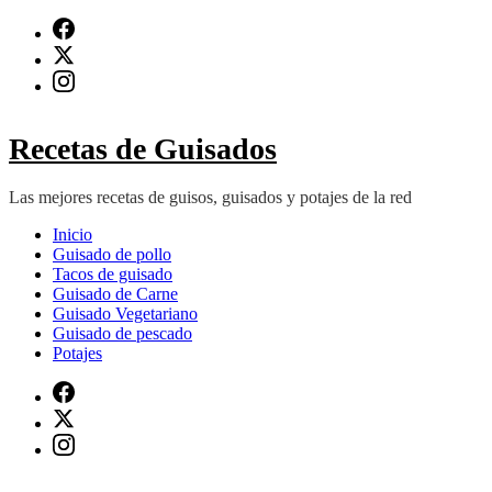
Saltar
al
contenido
(presiona
Intro)
Recetas de Guisados
Las mejores recetas de guisos, guisados y potajes de la red
Inicio
Guisado de pollo
Tacos de guisado
Guisado de Carne
Guisado Vegetariano
Guisado de pescado
Potajes