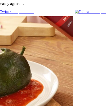
omate y aguacate.
Comparte en X
Enviar por