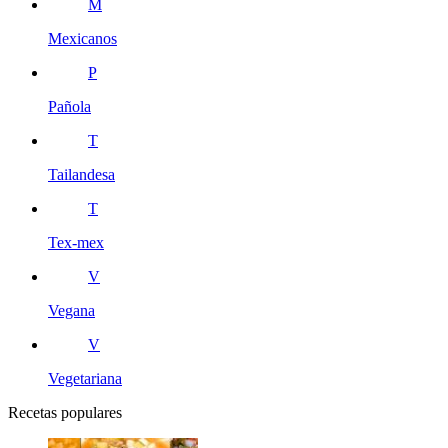
M
Mexicanos
P
Pañola
T
Tailandesa
T
Tex-mex
V
Vegana
V
Vegetariana
Recetas populares