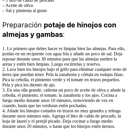
– 1 litro de caldo de pescado
– Aceite de oliva
– Sal y pimienta al gusto
Preparación
potaje de hinojos con
almejas y gambas
:
1. Lo primero que debes hacer es limpiar bien las almejas. Para ello,
ponlas en un recipiente con agua fría y añade un poco de sal. Deja
reposar durante unos 30 minutos para que las almejas suelten la
arena y estén bien limpias. Luego escúrrelas y reserva.
2. Lava bien los hinojos bajo el grifo para eliminar cualquier resto de
tierra que puedan tener. Pela la zanahoria y córtala en rodajas finas.
Pica la cebolla, el pimiento verde y el tomate en trozos pequeños.
Pela y pica los dientes de ajo.
3. En una olla grande, calienta un poco de aceite de oliva y añade la
cebolla, el pimiento, el tomate, la zanahoria y los ajos. Cocina a
fuego medio durante unos 10 minutos, removiendo de vez en
cuando, hasta que las verduras estén pochadas.
4. Añade los hinojos cortados en trozos no muy grandes y rehoga
durante unos minutos más. Agrega el litro de caldo de pescado, la
hoja de laurel y el perejil picado. Deja cocinar a fuego medio
durante unos 20 minutos, o hasta que los hinojos estén tiernos.