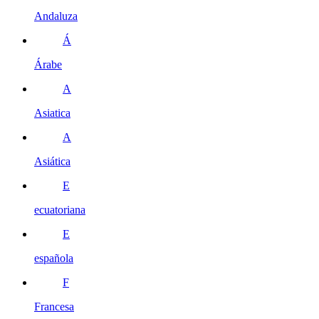
Andaluza
Á
Árabe
A
Asiatica
A
Asiática
E
ecuatoriana
E
española
F
Francesa