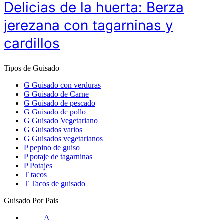
Delicias de la huerta: Berza
jerezana con tagarninas y
cardillos
Tipos de Guisado
G
Guisado con verduras
G
Guisado de Carne
G
Guisado de pescado
G
Guisado de pollo
G
Guisado Vegetariano
G
Guisados varios
G
Guisados vegetarianos
P
pepino de guiso
P
potaje de tagarninas
P
Potajes
T
tacos
T
Tacos de guisado
Guisado Por Pais
A