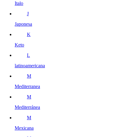
Italo
J
Japonesa
K
Keto
L
latinoamericana
M
Mediterranea
M
Mediterránea
M
Mexicana