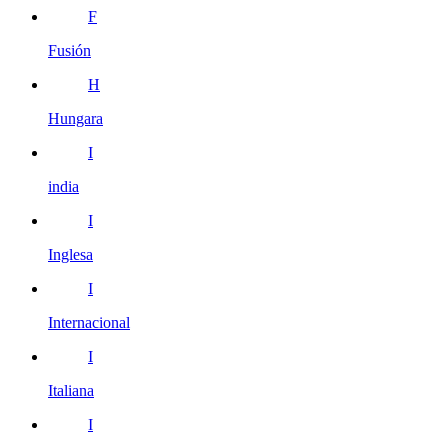
F
Fusión
H
Hungara
I
india
I
Inglesa
I
Internacional
I
Italiana
I