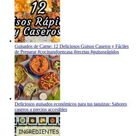
Guisados de Carne: 12 Deliciosos Guisos Caseros y Fáciles
de Preparar #cocinandoencasa #recetas #guisosrápidos
Deliciosos guisados económicos para tus taquizas: Sabores
caseros a precios accesibles