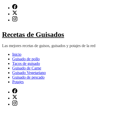
Saltar
al
contenido
(presiona
Intro)
Recetas de Guisados
Las mejores recetas de guisos, guisados y potajes de la red
Inicio
Guisado de pollo
Tacos de guisado
Guisado de Carne
Guisado Vegetariano
Guisado de pescado
Potajes