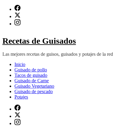
Saltar
al
contenido
(presiona
Intro)
Recetas de Guisados
Las mejores recetas de guisos, guisados y potajes de la red
Inicio
Guisado de pollo
Tacos de guisado
Guisado de Carne
Guisado Vegetariano
Guisado de pescado
Potajes