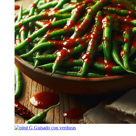
G
Guisado con verduras