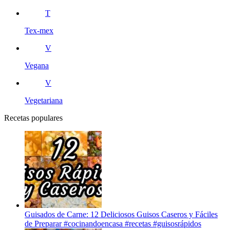
T
Tex-mex
V
Vegana
V
Vegetariana
Recetas populares
Guisados de Carne: 12 Deliciosos Guisos Caseros y Fáciles
de Preparar #cocinandoencasa #recetas #guisosrápidos