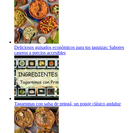
Deliciosos guisados económicos para tus taquizas: Sabores
caseros a precios accesibles
Tagarninas con salsa de pringá, un potaje clásico andaluz