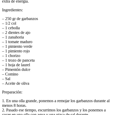
extra de energía.
Ingredientes:
– 250 gr de garbanzos
– 1/2 col
– 1 cebolla
– 2 dientes de ajo
– 1 zanahoria
– 1 tomate maduro
– 1 pimiento verde
– 1 pimiento rojo
– 1 chorizo
– 1 trozo de panceta
– 1 hoja de laurel
– Pimentón dulce
– Comino
– Sal
– Aceite de oliva
Preparación:
1. En una olla grande, ponemos a remojar los garbanzos durante al
menos 8 horas.
2. Pasado ese tiempo, escurrimos los garbanzos y los ponemos a
cocer en una olla con agua y una pizca de sal durante