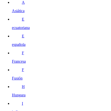
A
Asiática
E
ecuatoriana
E
española
F
Francesa
F
Fusión
H
Hungara
I