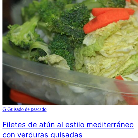
G
Guisado de pescado
Filetes de atún al estilo mediterráneo
con verduras guisadas