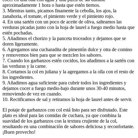
aproximadamente 1 hora o hasta que estén tiernos.
3. Mientras tanto, picamos finamente la cebolla, los ajos, la
zanahoria, el tomate, el pimiento verde y el pimiento rojo.
4. En una sartén con un poco de aceite de oliva, salteamos las
verduras picadas junto con la hoja de laurel a fuego medio hasta que
estén pochadas.
5. Añadimos el chorizo y la panceta troceados y dejamos que se
doren ligeramente.
6. Agregamos una cucharadita de pimentón dulce y otra de comino
y removemos bien para que se mezclen los sabores.
7. Cuando los garbanzos estén cocidos, los añadimos a la sartén con
las verduras y la carne.
8. Cortamos la col en juliana y la agregamos a la olla con el resto de
los ingredientes.
9. Añadimos agua suficiente para cubrir todos los ingredientes y
dejamos cocer a fuego medio-bajo durante unos 30-40 minutos,
removiendo de vez en cuando.
10. Rectificamos de sal y retiramos la hoja de laurel antes de servir.
El potaje de garbanzos con col está listo para ser disfrutado. Este
plato es ideal para las comidas de cuchara, ya que combina la
suavidad de los garbanzos con la textura crujiente de la col,
resultando en una combinación de sabores deliciosa y reconfortante.
¡Buen provecho!