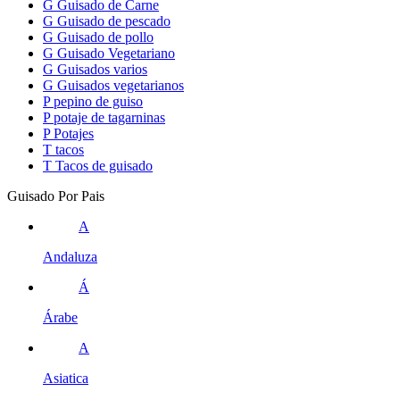
G
Guisado de Carne
G
Guisado de pescado
G
Guisado de pollo
G
Guisado Vegetariano
G
Guisados varios
G
Guisados vegetarianos
P
pepino de guiso
P
potaje de tagarninas
P
Potajes
T
tacos
T
Tacos de guisado
Guisado Por Pais
A
Andaluza
Á
Árabe
A
Asiatica