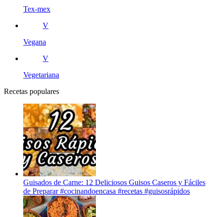
Tex-mex
V
Vegana
V
Vegetariana
Recetas populares
Guisados de Carne: 12 Deliciosos Guisos Caseros y Fáciles
de Preparar #cocinandoencasa #recetas #guisosrápidos