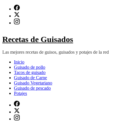
Saltar
al
contenido
(presiona
Intro)
Recetas de Guisados
Las mejores recetas de guisos, guisados y potajes de la red
Inicio
Guisado de pollo
Tacos de guisado
Guisado de Carne
Guisado Vegetariano
Guisado de pescado
Potajes