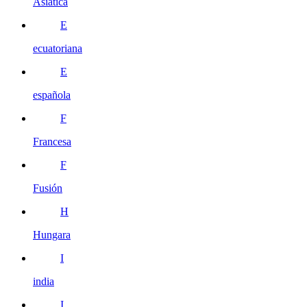
Asiática
E
ecuatoriana
E
española
F
Francesa
F
Fusión
H
Hungara
I
india
I