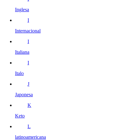
Inglesa
I
Internacional
I
Italiana
I
Italo
J
Japonesa
K
Keto
L
latinoamericana