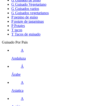
G
Guisado de pollo
G
Guisado Vegetariano
G
Guisados varios
G
Guisados vegetarianos
P
pepino de guiso
P
potaje de tagarninas
P
Potajes
T
tacos
T
Tacos de guisado
Guisado Por Pais
A
Andaluza
Á
Árabe
A
Asiatica
A