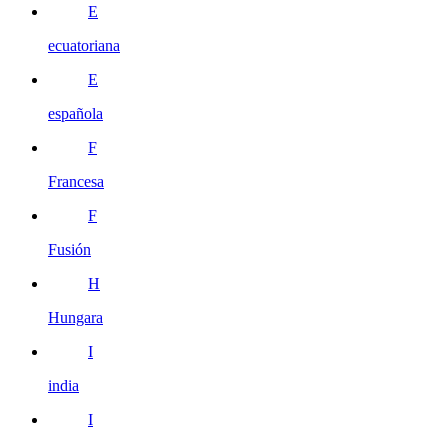
E
ecuatoriana
E
española
F
Francesa
F
Fusión
H
Hungara
I
india
I