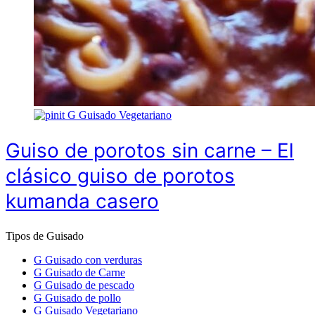
G
Guisado Vegetariano
Guiso de porotos sin carne – El
clásico guiso de porotos
kumanda casero
Tipos de Guisado
G
Guisado con verduras
G
Guisado de Carne
G
Guisado de pescado
G
Guisado de pollo
G
Guisado Vegetariano