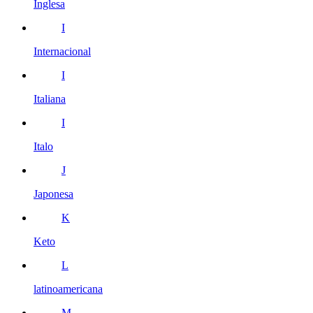
Inglesa
I
Internacional
I
Italiana
I
Italo
J
Japonesa
K
Keto
L
latinoamericana
M