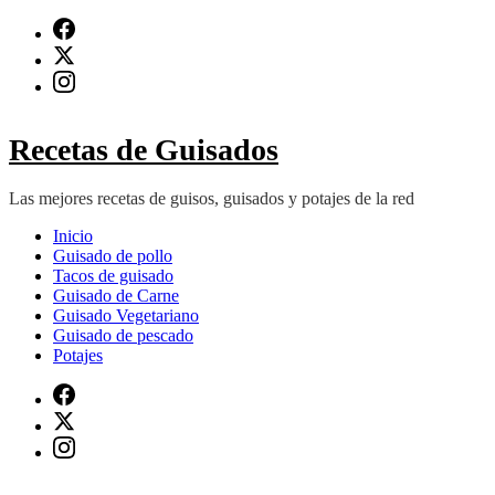
Saltar
al
contenido
(presiona
Intro)
Recetas de Guisados
Las mejores recetas de guisos, guisados y potajes de la red
Inicio
Guisado de pollo
Tacos de guisado
Guisado de Carne
Guisado Vegetariano
Guisado de pescado
Potajes