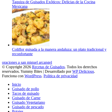
Taquiza de Guisados Exóticos: Delicias de la Cocina
Mexicana
Coliflor guisada a la manera andaluza: un plato tradicional y
reconfortante
oraciones a san miguel arcangel
© Copyright 2026
Recetas de Guisados
. Todos los derechos
reservados.
Yummy Bites | Desarrollado por
WP Delicious
.
Funciona con
WordPress
.
Politica de privacidad
Inicio
Guisado de pollo
Tacos de guisado
Guisado de Carne
Guisado Vegetariano
Guisado de pescado
Potajes