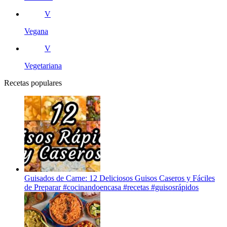
V
Vegana
V
Vegetariana
Recetas populares
Guisados de Carne: 12 Deliciosos Guisos Caseros y Fáciles
de Preparar #cocinandoencasa #recetas #guisosrápidos