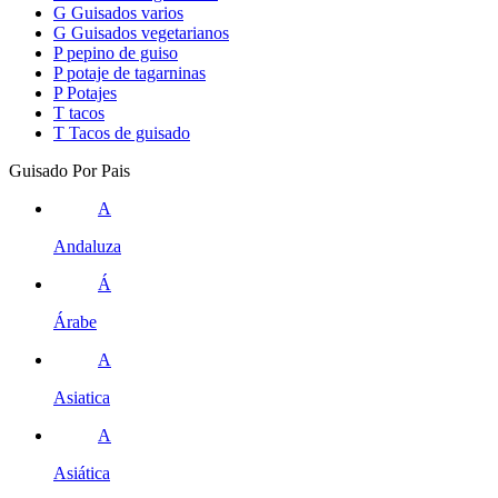
G
Guisados varios
G
Guisados vegetarianos
P
pepino de guiso
P
potaje de tagarninas
P
Potajes
T
tacos
T
Tacos de guisado
Guisado Por Pais
A
Andaluza
Á
Árabe
A
Asiatica
A
Asiática