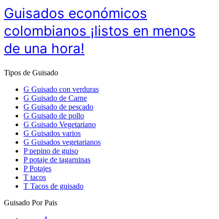
Guisados económicos
colombianos ¡listos en menos
de una hora!
Tipos de Guisado
G
Guisado con verduras
G
Guisado de Carne
G
Guisado de pescado
G
Guisado de pollo
G
Guisado Vegetariano
G
Guisados varios
G
Guisados vegetarianos
P
pepino de guiso
P
potaje de tagarninas
P
Potajes
T
tacos
T
Tacos de guisado
Guisado Por Pais