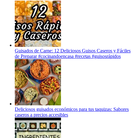
Guisados de Carne: 12 Deliciosos Guisos Caseros y Fáciles
de Preparar #cocinandoencasa #recetas #guisosrápidos
Deliciosos guisados económicos para tus taquizas: Sabores
caseros a precios accesibles