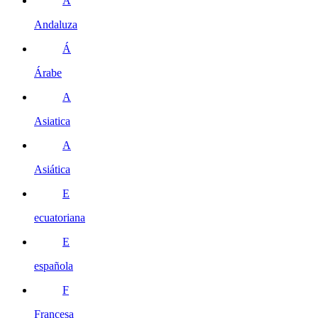
A
Andaluza
Á
Árabe
A
Asiatica
A
Asiática
E
ecuatoriana
E
española
F
Francesa