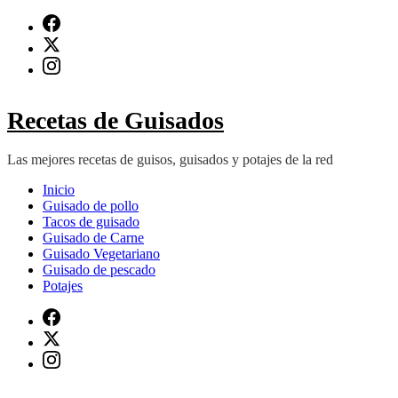
Saltar
al
contenido
(presiona
Intro)
Recetas de Guisados
Las mejores recetas de guisos, guisados y potajes de la red
Inicio
Guisado de pollo
Tacos de guisado
Guisado de Carne
Guisado Vegetariano
Guisado de pescado
Potajes