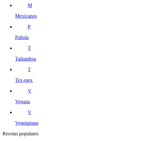
M
Mexicanos
P
Pañola
T
Tailandesa
T
Tex-mex
V
Vegana
V
Vegetariana
Recetas populares