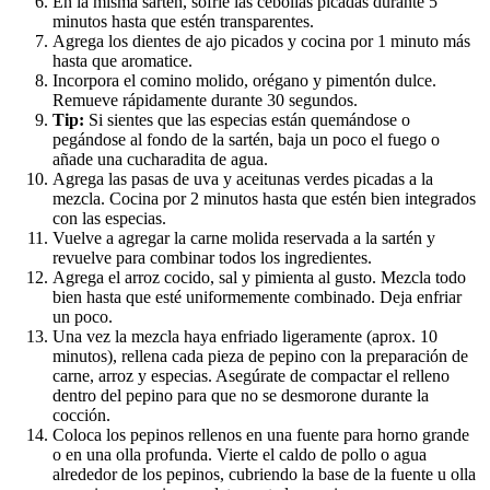
En la misma sartén, sofríe las cebollas picadas durante 5
minutos hasta que estén transparentes.
Agrega los dientes de ajo picados y cocina por 1 minuto más
hasta que aromatice.
Incorpora el comino molido, orégano y pimentón dulce.
Remueve rápidamente durante 30 segundos.
Tip:
Si sientes que las especias están quemándose o
pegándose al fondo de la sartén, baja un poco el fuego o
añade una cucharadita de agua.
Agrega las pasas de uva y aceitunas verdes picadas a la
mezcla. Cocina por 2 minutos hasta que estén bien integrados
con las especias.
Vuelve a agregar la carne molida reservada a la sartén y
revuelve para combinar todos los ingredientes.
Agrega el arroz cocido, sal y pimienta al gusto. Mezcla todo
bien hasta que esté uniformemente combinado. Deja enfriar
un poco.
Una vez la mezcla haya enfriado ligeramente (aprox. 10
minutos), rellena cada pieza de pepino con la preparación de
carne, arroz y especias. Asegúrate de compactar el relleno
dentro del pepino para que no se desmorone durante la
cocción.
Coloca los pepinos rellenos en una fuente para horno grande
o en una olla profunda. Vierte el caldo de pollo o agua
alrededor de los pepinos, cubriendo la base de la fuente u olla