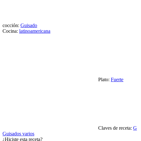
cocción:
Guisado
Cocina:
latinoamericana
Plato:
Fuerte
Claves de receta:
G
Guisados varios
¿Hiciste esta receta?