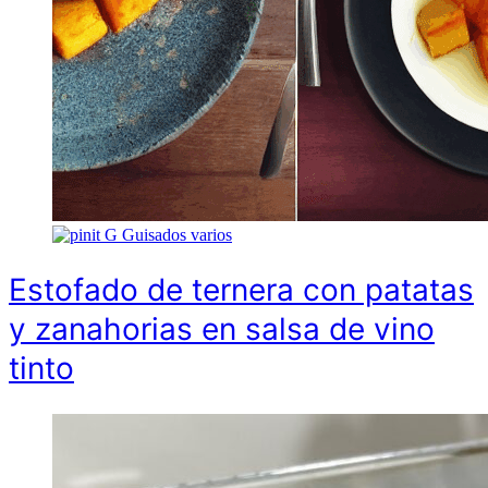
G
Guisados varios
Estofado de ternera con patatas
y zanahorias en salsa de vino
tinto