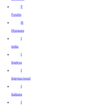
F
Fusión
H
Hungara
I
india
I
Inglesa
I
Internacional
I
Italiana
I