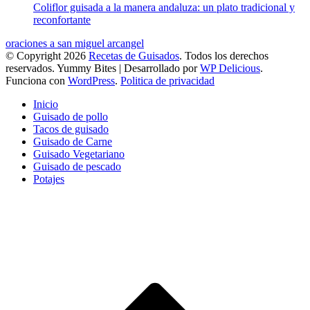
Coliflor guisada a la manera andaluza: un plato tradicional y
reconfortante
oraciones a san miguel arcangel
© Copyright 2026
Recetas de Guisados
. Todos los derechos
reservados.
Yummy Bites | Desarrollado por
WP Delicious
.
Funciona con
WordPress
.
Politica de privacidad
Inicio
Guisado de pollo
Tacos de guisado
Guisado de Carne
Guisado Vegetariano
Guisado de pescado
Potajes