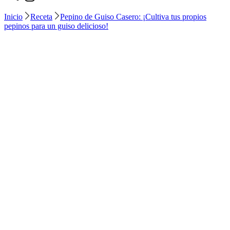
Inicio
Receta
Pepino de Guiso Casero: ¡Cultiva tus propios
pepinos para un guiso delicioso!