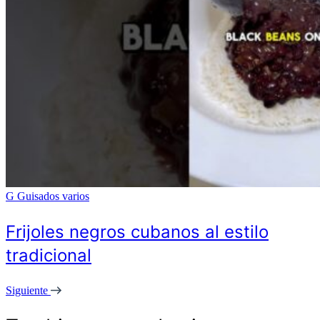
G
Guisados varios
Frijoles negros cubanos al estilo
tradicional
Siguiente