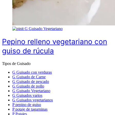
G
Guisado Vegetariano
Pepino relleno vegetariano con
guiso de rúcula
Tipos de Guisado
G
Guisado con verduras
G
Guisado de Carne
G
Guisado de pescado
G
Guisado de pollo
G
Guisado Vegetariano
G
Guisados varios
G
Guisados vegetarianos
P
pepino de guiso
P
potaje de tagarninas
P
Potajes