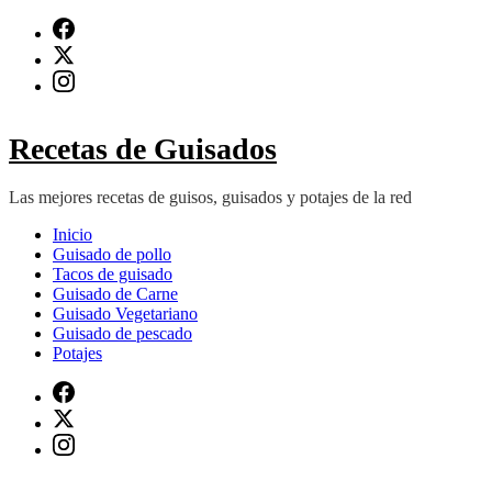
Saltar
al
contenido
(presiona
Intro)
Recetas de Guisados
Las mejores recetas de guisos, guisados y potajes de la red
Inicio
Guisado de pollo
Tacos de guisado
Guisado de Carne
Guisado Vegetariano
Guisado de pescado
Potajes