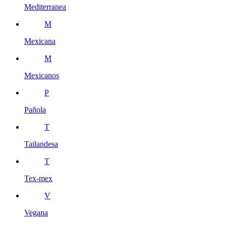
Mediterranea
M
Mexicana
M
Mexicanos
P
Pañola
T
Tailandesa
T
Tex-mex
V
Vegana