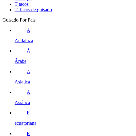
T
tacos
T
Tacos de guisado
Guisado Por Pais
A
Andaluza
Á
Árabe
A
Asiatica
A
Asiática
E
ecuatoriana
E