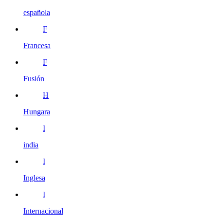
española
F
Francesa
F
Fusión
H
Hungara
I
india
I
Inglesa
I
Internacional