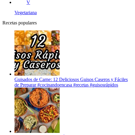
V
Vegetariana
Recetas populares
Guisados de Carne: 12 Deliciosos Guisos Caseros y Fáciles
de Preparar #cocinandoencasa #recetas #guisosrápidos