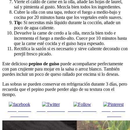
Vierte el caldo de carne en la olla, añade las hojas de laurel,
sal y pimienta al gusto. Mezcla bien todos los ingredientes.
Cubre la olla con una tapa, reduce el fuego a medio-bajo y
cocina por 20 minutos hasta que los vegetales estén suaves.
Tip:
Si necesitas más líquido durante la cocción, añade un
poco de agua caliente.
Devuelve la carne de cerdo a la olla, mezcla bien todo e
incrementa el fuego a medio-alto. Cuece por 10 minutos hasta
que la carne esté cocida y el guiso haya espesado.
Rectifica la sazón si es necesario y sirve caliente decorado con
perejil fresco picado.
Este delicioso
pepino de guiso
puede acompañarse perfectamente
con pan crujiente para mojar en la salsa o arroz blanco. También
puedes incluir un poco de queso rallado por encima si lo deseas.
Las sobras se pueden conservar en refrigeración durante 3 días, pero
recuerda que el pepino puede perder algo de su textura con el
tiempo.
Comparte en
Comparte en X
Enviar por mail
Comparte en
Facebook
pinterest