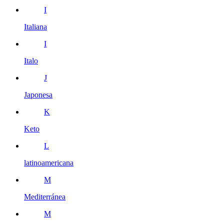
I
Italiana
I
Italo
J
Japonesa
K
Keto
L
latinoamericana
M
Mediterránea
M