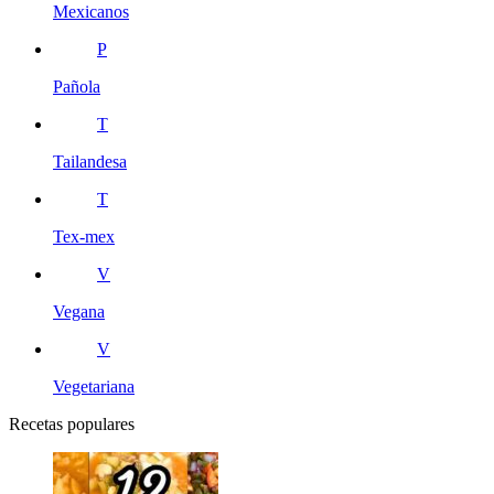
Mexicanos
P
Pañola
T
Tailandesa
T
Tex-mex
V
Vegana
V
Vegetariana
Recetas populares