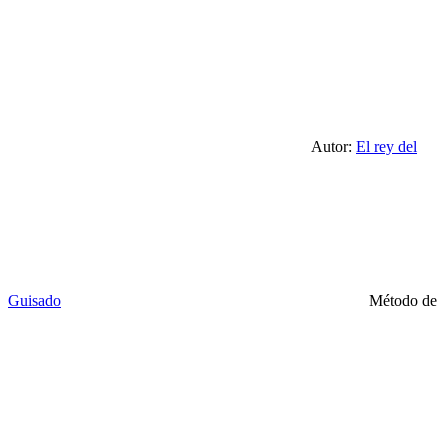
Autor:
El rey del
Guisado
Método de