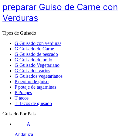
preparar Guiso de Carne con
Verduras
Tipos de Guisado
G
Guisado con verduras
G
Guisado de Carne
G
Guisado de pescado
G
Guisado de pollo
G
Guisado Vegetariano
G
Guisados varios
G
Guisados vegetarianos
P
pepino de guiso
P
potaje de tagarninas
P
Potajes
T
tacos
T
Tacos de guisado
Guisado Por Pais
A
Andaluza