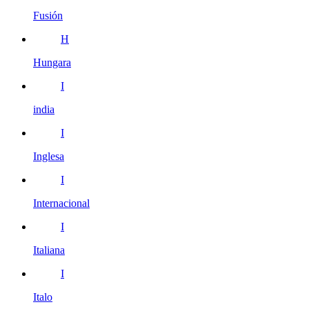
Fusión
H
Hungara
I
india
I
Inglesa
I
Internacional
I
Italiana
I
Italo