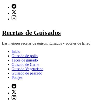
Saltar
al
contenido
(presiona
Intro)
Recetas de Guisados
Las mejores recetas de guisos, guisados y potajes de la red
Inicio
Guisado de pollo
Tacos de guisado
Guisado de Carne
Guisado Vegetariano
Guisado de pescado
Potajes