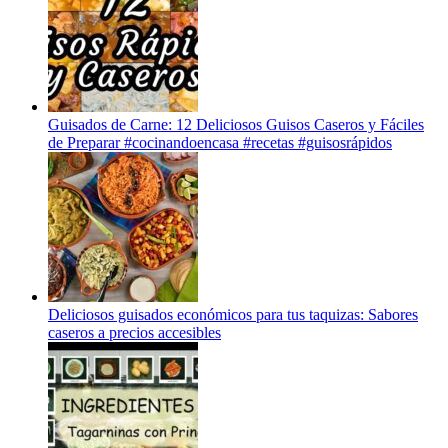
Guisados de Carne: 12 Deliciosos Guisos Caseros y Fáciles
de Preparar #cocinandoencasa #recetas #guisosrápidos
Deliciosos guisados económicos para tus taquizas: Sabores
caseros a precios accesibles