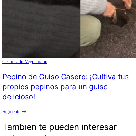
G
Guisado Vegetariano
Pepino de Guiso Casero: ¡Cultiva tus
propios pepinos para un guiso
delicioso!
Siguiente
Tambien te pueden interesar