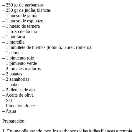
– 250 gr de garbanzos
– 250 gr de judías blancas
– 1 hueso de jamón
– 1 hueso de espinazo
– 1 hueso de ternera
– 1 trozo de tocino
– 1 butifarra
– 1 morcilla
– 1 ramillete de hierbas (tomillo, laurel, romero)
– 1 cebolla
– 1 pimiento rojo
– 1 pimiento verde
– 2 tomates maduros
– 2 patatas
– 2 zanahorias
– 1 nabo
– 2 dientes de ajo
– Aceite de oliva
– Sal
– Pimentón dulce
– Agua
Preparación:
1. En una olla grande, pon los garbanzos y las judías blancas a remoja