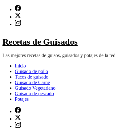
Saltar
al
contenido
(presiona
Intro)
Recetas de Guisados
Las mejores recetas de guisos, guisados y potajes de la red
Inicio
Guisado de pollo
Tacos de guisado
Guisado de Carne
Guisado Vegetariano
Guisado de pescado
Potajes