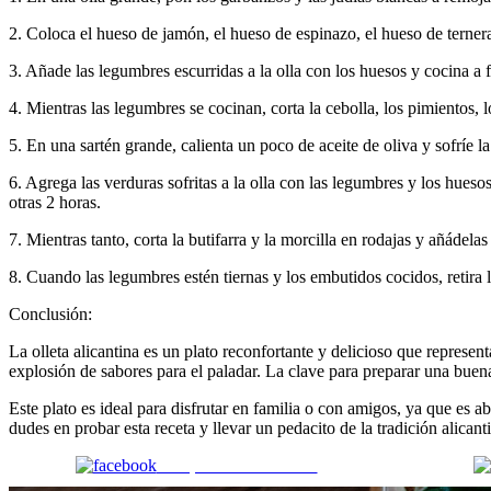
2. Coloca el hueso de jamón, el hueso de espinazo, el hueso de ternera 
3. Añade las legumbres escurridas a la olla con los huesos y cocina a 
4. Mientras las legumbres se cocinan, corta la cebolla, los pimientos, l
5. En una sartén grande, calienta un poco de aceite de oliva y sofríe l
6. Agrega las verduras sofritas a la olla con las legumbres y los hueso
otras 2 horas.
7. Mientras tanto, corta la butifarra y la morcilla en rodajas y añádela
8. Cuando las legumbres estén tiernas y los embutidos cocidos, retira l
Conclusión:
La olleta alicantina es un plato reconfortante y delicioso que represe
explosión de sabores para el paladar. La clave para preparar una buena
Este plato es ideal para disfrutar en familia o con amigos, ya que es 
dudes en probar esta receta y llevar un pedacito de la tradición alica
Comparte en Facebook