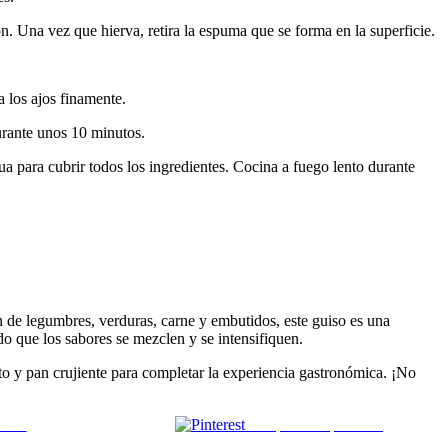
ón. Una vez que hierva, retira la espuma que se forma en la superficie.
a los ajos finamente.
durante unos 10 minutos.
gua para cubrir todos los ingredientes. Cocina a fuego lento durante
ón de legumbres, verduras, carne y embutidos, este guiso es una
do que los sabores se mezclen y se intensifiquen.
nto y pan crujiente para completar la experiencia gastronómica. ¡No
 mail
Comparte en pinterest