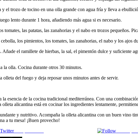
y el trozo de tocino en una olla grande con agua fría y lleva a ebullici
fuego lento durante 1 hora, añadiendo más agua si es necesario.
os tomates, las patatas, las zanahorias y el nabo en trozos pequeños. Pic
a cebolla, los pimientos, los tomates, las zanahorias, el nabo y los ajos 
s. Añade el ramillete de hierbas, la sal, el pimentón dulce y suficiente a
s a la olla. Cocina durante otros 30 minutos.
a olleta del fuego y deja reposar unos minutos antes de servir.
nta la esencia de la cocina tradicional mediterránea. Con una combinaci
 olleta alicantina está en cocinar los ingredientes lentamente, permitien
abundante y nutritivo. Acompaña la olleta alicantina con un buen vino ti
ntina a tu mesa! ¡Buen provecho!
Comparte en X
Enviar por