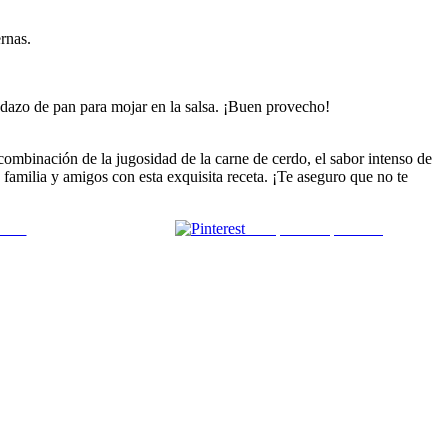
rnas.
pedazo de pan para mojar en la salsa. ¡Buen provecho!
 combinación de la jugosidad de la carne de cerdo, el sabor intenso de
u familia y amigos con esta exquisita receta. ¡Te aseguro que no te
 mail
Comparte en pinterest