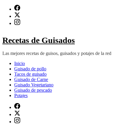
Saltar
al
contenido
(presiona
Intro)
Recetas de Guisados
Las mejores recetas de guisos, guisados y potajes de la red
Inicio
Guisado de pollo
Tacos de guisado
Guisado de Carne
Guisado Vegetariano
Guisado de pescado
Potajes