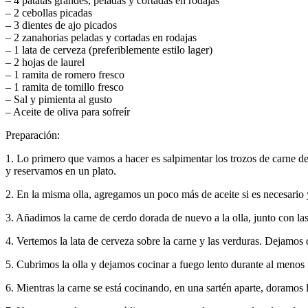
– 4 patatas grandes, peladas y cortadas en rodajas
– 2 cebollas picadas
– 3 dientes de ajo picados
– 2 zanahorias peladas y cortadas en rodajas
– 1 lata de cerveza (preferiblemente estilo lager)
– 2 hojas de laurel
– 1 ramita de romero fresco
– 1 ramita de tomillo fresco
– Sal y pimienta al gusto
– Aceite de oliva para sofreír
Preparación:
1. Lo primero que vamos a hacer es salpimentar los trozos de carne de
y reservamos en un plato.
2. En la misma olla, agregamos un poco más de aceite si es necesario y
3. Añadimos la carne de cerdo dorada de nuevo a la olla, junto con la
4. Vertemos la lata de cerveza sobre la carne y las verduras. Dejamos
5. Cubrimos la olla y dejamos cocinar a fuego lento durante al menos u
6. Mientras la carne se está cocinando, en una sartén aparte, doramos 