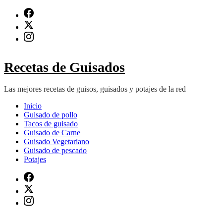
Saltar
al
contenido
(presiona
Intro)
Recetas de Guisados
Las mejores recetas de guisos, guisados y potajes de la red
Inicio
Guisado de pollo
Tacos de guisado
Guisado de Carne
Guisado Vegetariano
Guisado de pescado
Potajes