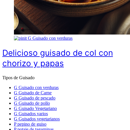
G
Guisado con verduras
Delicioso guisado de col con
chorizo y papas
Tipos de Guisado
G
Guisado con verduras
G
Guisado de Carne
G
Guisado de pescado
G
Guisado de pollo
G
Guisado Vegetariano
G
Guisados varios
G
Guisados vegetarianos
P
pepino de guiso
P
potaje de tagarninas