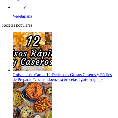
V
Vegetariana
Recetas populares
Guisados de Carne: 12 Deliciosos Guisos Caseros y Fáciles
de Preparar #cocinandoencasa #recetas #guisosrápidos