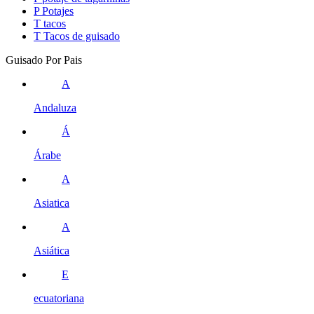
P
Potajes
T
tacos
T
Tacos de guisado
Guisado Por Pais
A
Andaluza
Á
Árabe
A
Asiatica
A
Asiática
E
ecuatoriana