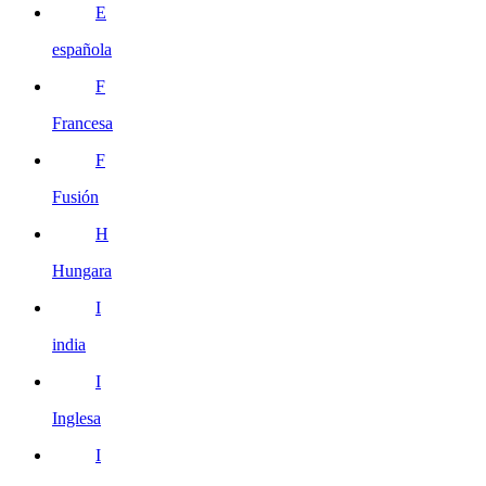
E
española
F
Francesa
F
Fusión
H
Hungara
I
india
I
Inglesa
I