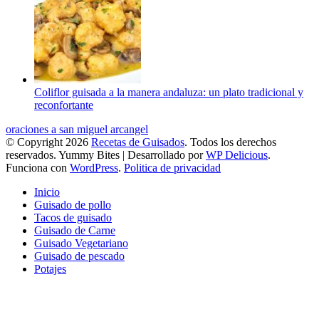
Coliflor guisada a la manera andaluza: un plato tradicional y
reconfortante
oraciones a san miguel arcangel
© Copyright 2026
Recetas de Guisados
. Todos los derechos
reservados.
Yummy Bites | Desarrollado por
WP Delicious
.
Funciona con
WordPress
.
Politica de privacidad
Inicio
Guisado de pollo
Tacos de guisado
Guisado de Carne
Guisado Vegetariano
Guisado de pescado
Potajes