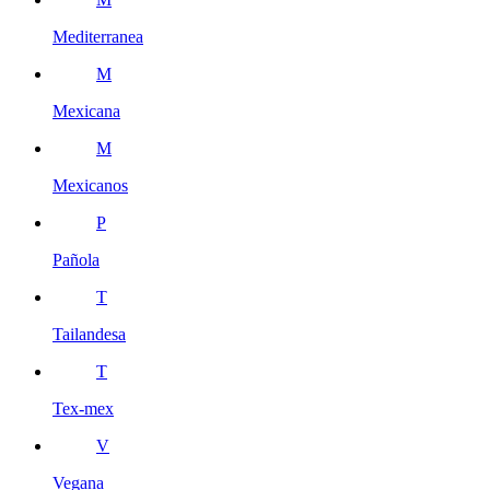
Mediterranea
M
Mexicana
M
Mexicanos
P
Pañola
T
Tailandesa
T
Tex-mex
V
Vegana