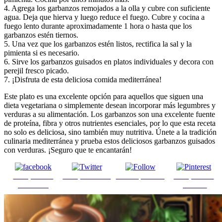
4. Agrega los garbanzos remojados a la olla y cubre con suficiente
agua. Deja que hierva y luego reduce el fuego. Cubre y cocina a
fuego lento durante aproximadamente 1 hora o hasta que los
garbanzos estén tiernos.
5. Una vez que los garbanzos estén listos, rectifica la sal y la
pimienta si es necesario.
6. Sirve los garbanzos guisados en platos individuales y decora con
perejil fresco picado.
7. ¡Disfruta de esta deliciosa comida mediterránea!
Este plato es una excelente opción para aquellos que siguen una
dieta vegetariana o simplemente desean incorporar más legumbres y
verduras a su alimentación. Los garbanzos son una excelente fuente
de proteína, fibra y otros nutrientes esenciales, por lo que esta receta
no solo es deliciosa, sino también muy nutritiva. Únete a la tradición
culinaria mediterránea y prueba estos deliciosos garbanzos guisados
con verduras. ¡Seguro que te encantarán!
Comparte en
Comparte en X
Enviar por mail
Comparte en
Facebook
pinterest