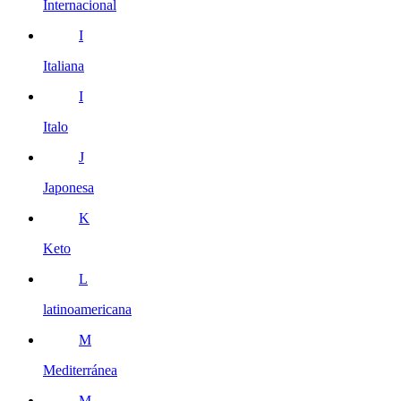
Internacional
I
Italiana
I
Italo
J
Japonesa
K
Keto
L
latinoamericana
M
Mediterránea
M