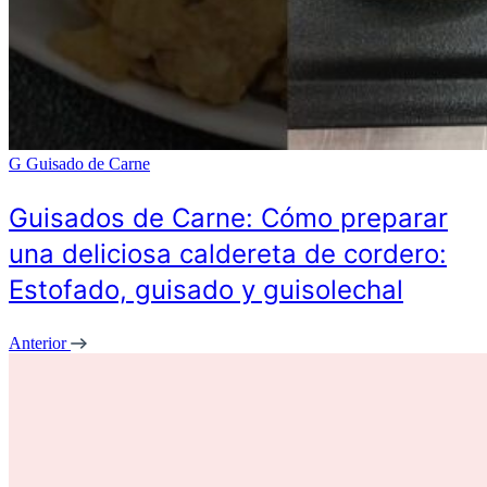
G
Guisado de Carne
Guisados de Carne: Cómo preparar
una deliciosa caldereta de cordero:
Estofado, guisado y guisolechal
Anterior