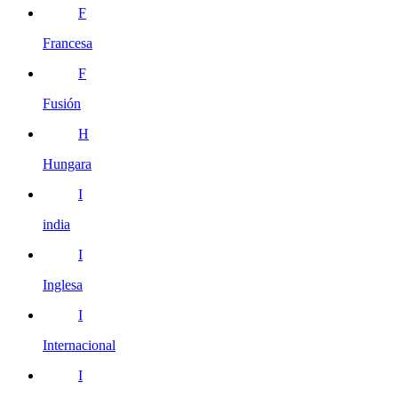
F
Francesa
F
Fusión
H
Hungara
I
india
I
Inglesa
I
Internacional
I