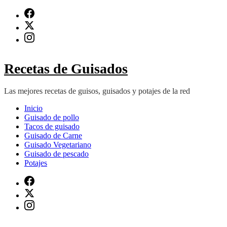
Saltar
al
contenido
(presiona
Intro)
Recetas de Guisados
Las mejores recetas de guisos, guisados y potajes de la red
Inicio
Guisado de pollo
Tacos de guisado
Guisado de Carne
Guisado Vegetariano
Guisado de pescado
Potajes