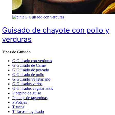
G
Guisado con verduras
Guisado de chayote con pollo y
verduras
Tipos de Guisado
G
Guisado con verduras
G
Guisado de Carne
G
Guisado de pescado
G
Guisado de pollo
G
Guisado Vegetariano
G
Guisados varios
G
Guisados vegetarianos
P
pepino de guiso
P
potaje de tagarninas
P
Potajes
T
tacos
T
Tacos de guisado