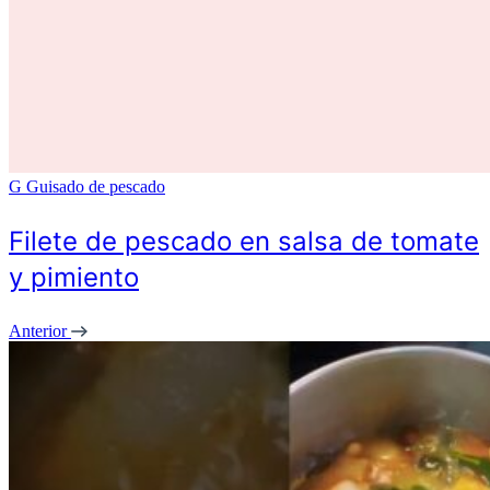
G
Guisado de pescado
Filete de pescado en salsa de tomate
y pimiento
Anterior