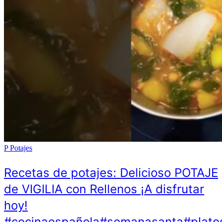
P
Potajes
Recetas de potajes: Delicioso POTAJE
de VIGILIA con Rellenos ¡A disfrutar
hoy!
#cocinaespañola#semanasanta#plato