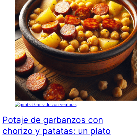
G
Guisado con verduras
Potaje de garbanzos con
chorizo y patatas: un plato