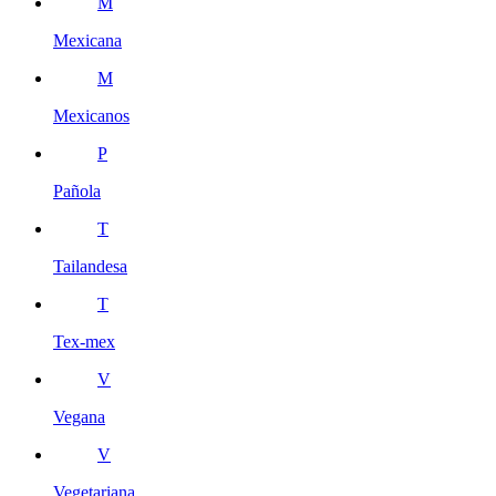
M
Mexicana
M
Mexicanos
P
Pañola
T
Tailandesa
T
Tex-mex
V
Vegana
V
Vegetariana