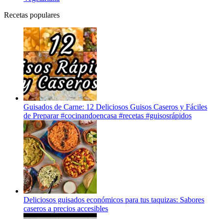
Recetas populares
Guisados de Carne: 12 Deliciosos Guisos Caseros y Fáciles
de Preparar #cocinandoencasa #recetas #guisosrápidos
Deliciosos guisados económicos para tus taquizas: Sabores
caseros a precios accesibles