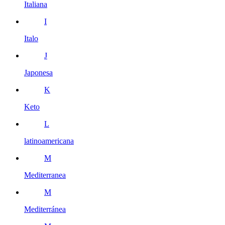
Italiana
I
Italo
J
Japonesa
K
Keto
L
latinoamericana
M
Mediterranea
M
Mediterránea