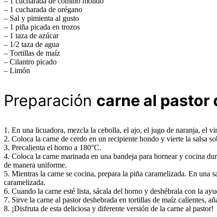
– 1 cucharada de comino molido
– 1 cucharada de orégano
– Sal y pimienta al gusto
– 1 piña picada en trozos
– 1 taza de azúcar
– 1/2 taza de agua
– Tortillas de maíz
– Cilantro picado
– Limón
Preparación
carne al pastor
1. En una licuadora, mezcla la cebolla, el ajo, el jugo de naranja, el v
2. Coloca la carne de cerdo en un recipiente hondo y vierte la salsa s
3. Precalienta el horno a 180°C.
4. Coloca la carne marinada en una bandeja para hornear y cocina dur
de manera uniforme.
5. Mientras la carne se cocina, prepara la piña caramelizada. En una s
caramelizada.
6. Cuando la carne esté lista, sácala del horno y deshébrala con la ay
7. Sirve la carne al pastor deshebrada en tortillas de maíz calientes, a
8. ¡Disfruta de esta deliciosa y diferente versión de la carne al pastor!