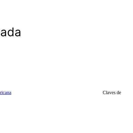
zada
ricana
Claves de