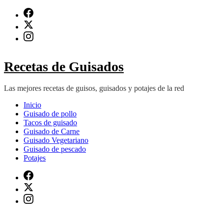
Saltar
al
contenido
(presiona
Intro)
Recetas de Guisados
Las mejores recetas de guisos, guisados y potajes de la red
Inicio
Guisado de pollo
Tacos de guisado
Guisado de Carne
Guisado Vegetariano
Guisado de pescado
Potajes