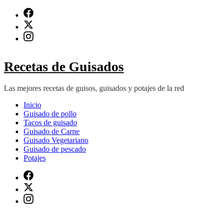
Saltar
al
contenido
(presiona
Intro)
Recetas de Guisados
Las mejores recetas de guisos, guisados y potajes de la red
Inicio
Guisado de pollo
Tacos de guisado
Guisado de Carne
Guisado Vegetariano
Guisado de pescado
Potajes