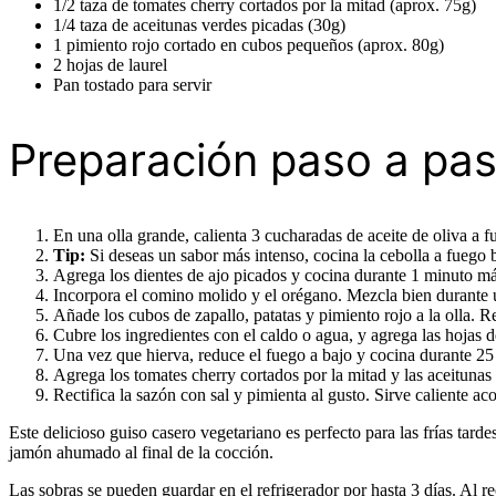
1/2 taza de tomates cherry cortados por la mitad (aprox. 75g)
1/4 taza de aceitunas verdes picadas (30g)
1 pimiento rojo cortado en cubos pequeños (aprox. 80g)
2 hojas de laurel
Pan tostado para servir
Preparación paso a pa
En una olla grande, calienta 3 cucharadas de aceite de oliva a 
Tip:
Si deseas un sabor más intenso, cocina la cebolla a fuego 
Agrega los dientes de ajo picados y cocina durante 1 minuto má
Incorpora el comino molido y el orégano. Mezcla bien durante 
Añade los cubos de zapallo, patatas y pimiento rojo a la olla. 
Cubre los ingredientes con el caldo o agua, y agrega las hojas de
Una vez que hierva, reduce el fuego a bajo y cocina durante 25 
Agrega los tomates cherry cortados por la mitad y las aceituna
Rectifica la sazón con sal y pimienta al gusto. Sirve caliente a
Este delicioso guiso casero vegetariano es perfecto para las frías tar
jamón ahumado al final de la cocción.
Las sobras se pueden guardar en el refrigerador por hasta 3 días. Al 