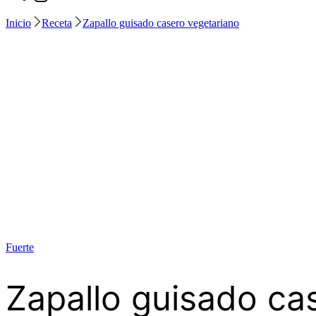
Inicio
Receta
Zapallo guisado casero vegetariano
Fuerte
Zapallo guisado ca