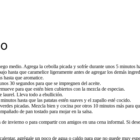
so
fuego medio. Agrega la cebolla picada y sofríe durante unos 5 minutos ha
bajo hasta que caramelice ligeramente antes de agregar los demás ingred
s hasta que aromatice.
unos 30 segundos para que se impregnen del aceite.
Remueve para que estén bien cubiertos con la mezcla de especias.
 laurel. Lleva todo a ebullición.
minutos hasta que las patatas estén suaves y el zapallo esté cocido.
s verdes picadas. Mezcla bien y cocina por otros 10 minutos más para q
compañado de pan tostado para mojar en la salsa.
des de invierno o para compartir con amigos en una cena informal. Si de
recalentar, agrégale un poco de agua o caldo para que no quede muy esp