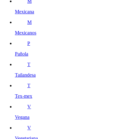
M
Mexicana
M
Mexicanos
P
Pañola
T
Tailandesa
T
Tex-mex
V
Vegana
V
Vegetariana