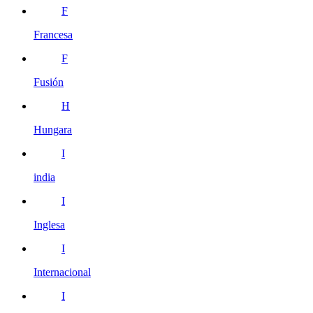
F
Francesa
F
Fusión
H
Hungara
I
india
I
Inglesa
I
Internacional
I