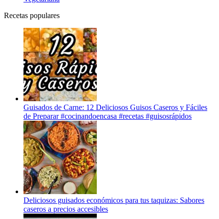
Recetas populares
Guisados de Carne: 12 Deliciosos Guisos Caseros y Fáciles
de Preparar #cocinandoencasa #recetas #guisosrápidos
Deliciosos guisados económicos para tus taquizas: Sabores
caseros a precios accesibles