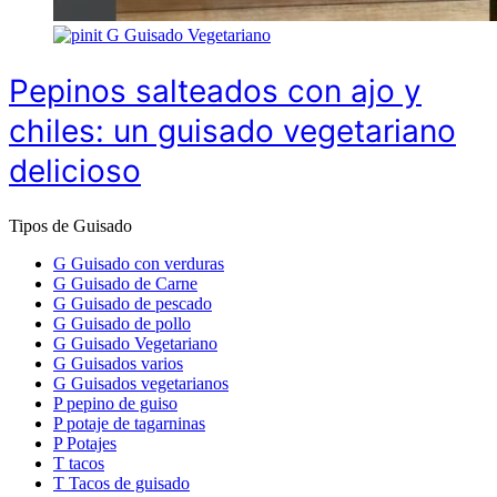
G
Guisado Vegetariano
Pepinos salteados con ajo y
chiles: un guisado vegetariano
delicioso
Tipos de Guisado
G
Guisado con verduras
G
Guisado de Carne
G
Guisado de pescado
G
Guisado de pollo
G
Guisado Vegetariano
G
Guisados varios
G
Guisados vegetarianos
P
pepino de guiso
P
potaje de tagarninas
P
Potajes
T
tacos
T
Tacos de guisado