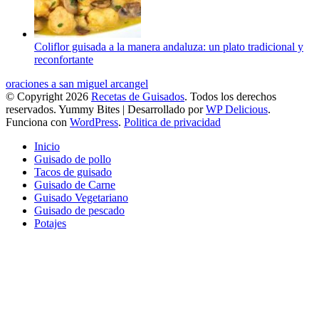
Coliflor guisada a la manera andaluza: un plato tradicional y
reconfortante
oraciones a san miguel arcangel
© Copyright 2026
Recetas de Guisados
. Todos los derechos
reservados.
Yummy Bites | Desarrollado por
WP Delicious
.
Funciona con
WordPress
.
Politica de privacidad
Inicio
Guisado de pollo
Tacos de guisado
Guisado de Carne
Guisado Vegetariano
Guisado de pescado
Potajes