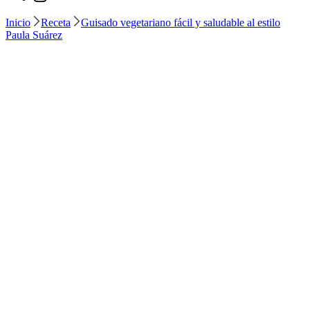
Inicio
Receta
Guisado vegetariano fácil y saludable al estilo
Paula Suárez