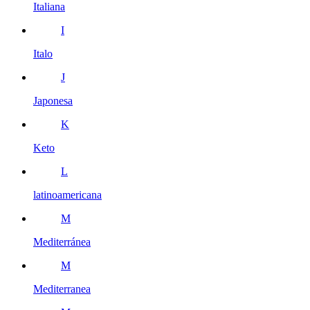
Italiana
I
Italo
J
Japonesa
K
Keto
L
latinoamericana
M
Mediterránea
M
Mediterranea