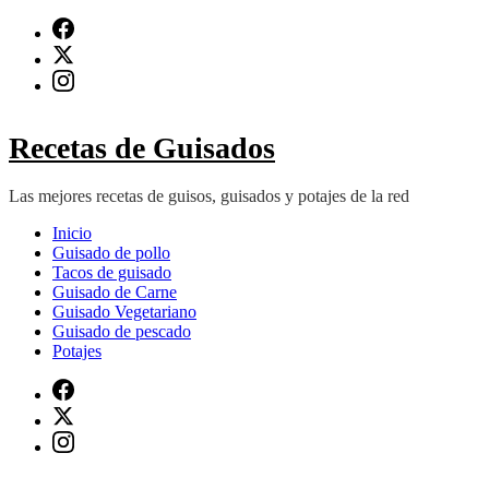
Saltar
al
contenido
(presiona
Intro)
Recetas de Guisados
Las mejores recetas de guisos, guisados y potajes de la red
Inicio
Guisado de pollo
Tacos de guisado
Guisado de Carne
Guisado Vegetariano
Guisado de pescado
Potajes