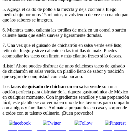
5. Agrega el caldo de pollo a la mezcla y deja cocinar a fuego
medio-bajo por unos 15 minutos, revolviendo de vez en cuando para
que los sabores se integren.
6. Mientras tanto, calienta las tortillas de maíz en un comal o sartén
caliente hasta que estén suaves y ligeramente doradas.
7. Una vez que el guisado de chicharrón en salsa verde esté listo,
retira del fuego y sirve caliente en las tortillas de maíz. Puedes
acompañar los tacos con limón y más cilantro fresco si lo deseas.
¡Listo! Ahora puedes disfrutar de unos deliciosos tacos de guisado
de chicharrón en salsa verde, un platillo lleno de sabor y tradición
que seguro te conquistará con cada bocado.
Los
tacos de guisado de chicharron en salsa verde
son una
opción perfecta para disfrutar de la riqueza gastronómica de México
en cualquier momento. Con ingredientes sencillos y una preparación
fácil, este platillo se convertirá en uno de tus favoritos para compartir
con amigos y familiares. Anímate a prepararlos en casa y sorprende
a todos con tu talento culinario. ¡Buen provecho!
Comparte en
Comparte en X
Enviar por mail
Comparte en