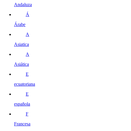
Andaluza
Á
Árabe
A
Asiatica
A
Asiática
E
ecuatoriana
E
española
F
Francesa