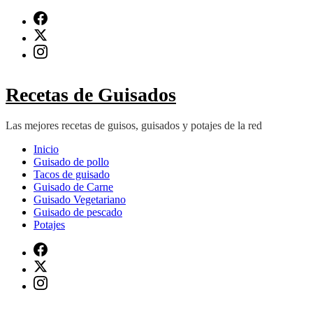
Saltar
al
contenido
(presiona
Intro)
Recetas de Guisados
Las mejores recetas de guisos, guisados y potajes de la red
Inicio
Guisado de pollo
Tacos de guisado
Guisado de Carne
Guisado Vegetariano
Guisado de pescado
Potajes