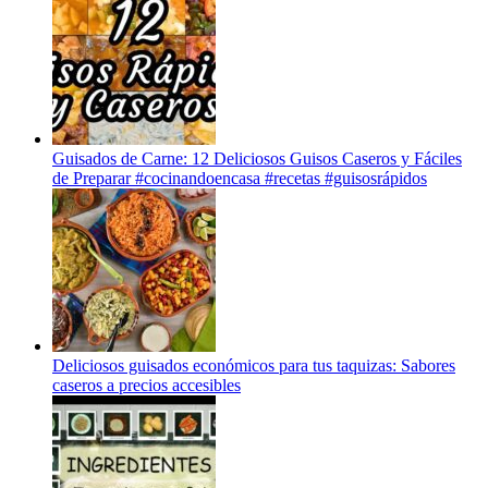
Guisados de Carne: 12 Deliciosos Guisos Caseros y Fáciles
de Preparar #cocinandoencasa #recetas #guisosrápidos
Deliciosos guisados económicos para tus taquizas: Sabores
caseros a precios accesibles