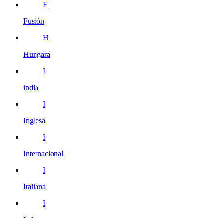
F
Fusión
H
Hungara
I
india
I
Inglesa
I
Internacional
I
Italiana
I