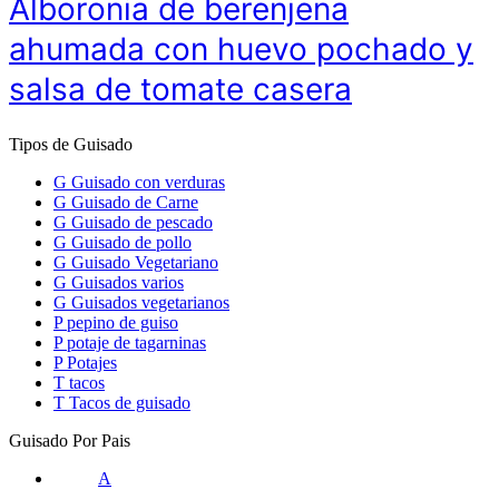
Alboronia de berenjena
ahumada con huevo pochado y
salsa de tomate casera
Tipos de Guisado
G
Guisado con verduras
G
Guisado de Carne
G
Guisado de pescado
G
Guisado de pollo
G
Guisado Vegetariano
G
Guisados varios
G
Guisados vegetarianos
P
pepino de guiso
P
potaje de tagarninas
P
Potajes
T
tacos
T
Tacos de guisado
Guisado Por Pais
A