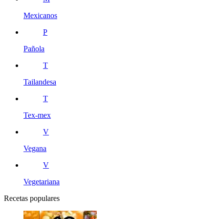
Mexicanos
P
Pañola
T
Tailandesa
T
Tex-mex
V
Vegana
V
Vegetariana
Recetas populares