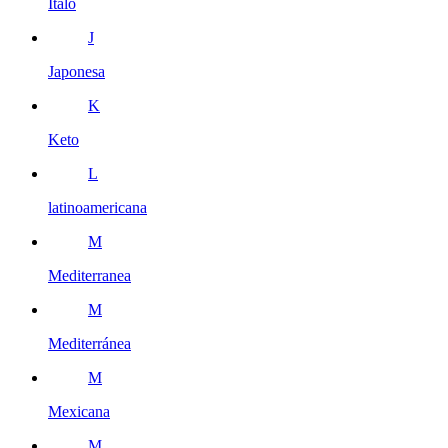
Italo
J
Japonesa
K
Keto
L
latinoamericana
M
Mediterranea
M
Mediterránea
M
Mexicana
M