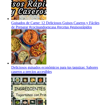
Guisados de Carne: 12 Deliciosos Guisos Caseros y Fáciles
de Preparar #cocinandoencasa #recetas #guisosrápidos
Deliciosos guisados económicos para tus taquizas: Sabores
caseros a precios accesibles