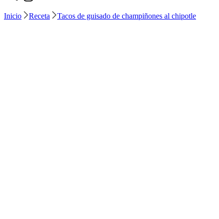
Inicio
Receta
Tacos de guisado de champiñones al chipotle