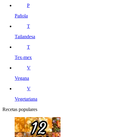
P
Pañola
T
Tailandesa
T
Tex-mex
V
Vegana
V
Vegetariana
Recetas populares