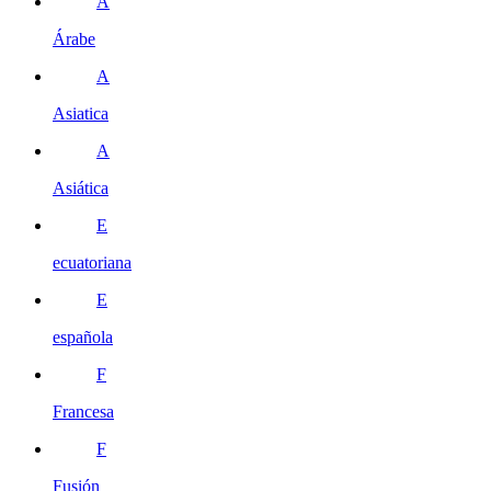
Á
Árabe
A
Asiatica
A
Asiática
E
ecuatoriana
E
española
F
Francesa
F
Fusión