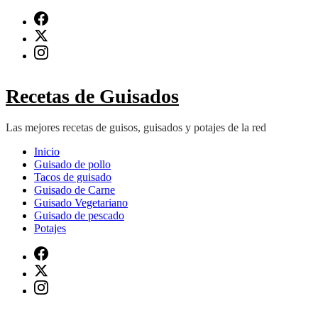
Saltar
al
contenido
(presiona
Intro)
Recetas de Guisados
Las mejores recetas de guisos, guisados y potajes de la red
Inicio
Guisado de pollo
Tacos de guisado
Guisado de Carne
Guisado Vegetariano
Guisado de pescado
Potajes