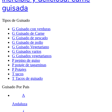
guisada
Tipos de Guisado
G
Guisado con verduras
G
Guisado de Carne
G
Guisado de pescado
G
Guisado de pollo
G
Guisado Vegetariano
G
Guisados varios
G
Guisados vegetarianos
P
pepino de guiso
P
potaje de tagarninas
P
Potajes
T
tacos
T
Tacos de guisado
Guisado Por Pais
A
Andaluza