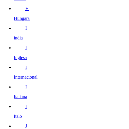
H
Hungara
I
india
I
Inglesa
I
Internacional
I
Italiana
I
Italo
J