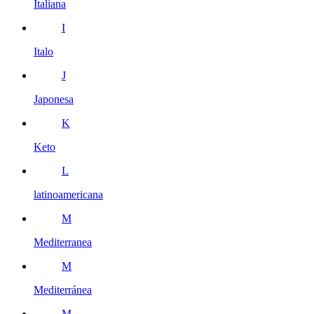
Italiana
I
Italo
J
Japonesa
K
Keto
L
latinoamericana
M
Mediterranea
M
Mediterránea
M