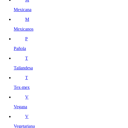
Mexicana
M
Mexicanos
P
Pañola
T
Tailandesa
T
Tex-mex
V
Vegana
V
Vegetariana