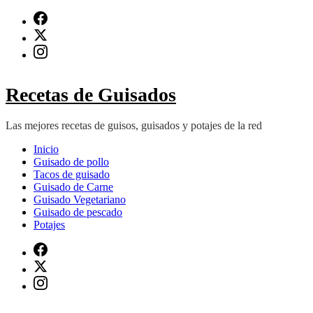
Saltar
al
contenido
(presiona
Intro)
Recetas de Guisados
Las mejores recetas de guisos, guisados y potajes de la red
Inicio
Guisado de pollo
Tacos de guisado
Guisado de Carne
Guisado Vegetariano
Guisado de pescado
Potajes