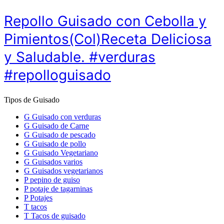
Repollo Guisado con Cebolla y
Pimientos(Col)Receta Deliciosa
y Saludable. #verduras
#repolloguisado
Tipos de Guisado
G
Guisado con verduras
G
Guisado de Carne
G
Guisado de pescado
G
Guisado de pollo
G
Guisado Vegetariano
G
Guisados varios
G
Guisados vegetarianos
P
pepino de guiso
P
potaje de tagarninas
P
Potajes
T
tacos
T
Tacos de guisado