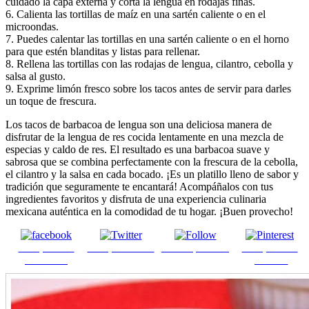
cuidado la capa externa y corta la lengua en rodajas finas.
6. Calienta las tortillas de maíz en una sartén caliente o en el
microondas.
7. Puedes calentar las tortillas en una sartén caliente o en el horno
para que estén blanditas y listas para rellenar.
8. Rellena las tortillas con las rodajas de lengua, cilantro, cebolla y
salsa al gusto.
9. Exprime limón fresco sobre los tacos antes de servir para darles
un toque de frescura.
Los tacos de barbacoa de lengua son una deliciosa manera de
disfrutar de la lengua de res cocida lentamente en una mezcla de
especias y caldo de res. El resultado es una barbacoa suave y
sabrosa que se combina perfectamente con la frescura de la cebolla,
el cilantro y la salsa en cada bocado. ¡Es un platillo lleno de sabor y
tradición que seguramente te encantará! Acompáñalos con tus
ingredientes favoritos y disfruta de una experiencia culinaria
mexicana auténtica en la comodidad de tu hogar. ¡Buen provecho!
Comparte en
Comparte en X
Enviar por mail
Comparte en
Facebook
pinterest