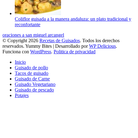
Coliflor guisada a la manera andaluza: un plato tradicional y
reconfortante
oraciones a san miguel arcangel
© Copyright 2026
Recetas de Guisados
. Todos los derechos
reservados.
Yummy Bites | Desarrollado por
WP Delicious
.
Funciona con
WordPress
.
Politica de privacidad
Inicio
Guisado de pollo
Tacos de guisado
Guisado de Carne
Guisado Vegetariano
Guisado de pescado
Potajes