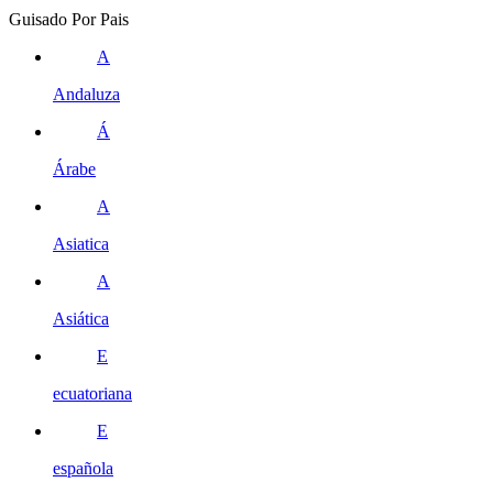
Guisado Por Pais
A
Andaluza
Á
Árabe
A
Asiatica
A
Asiática
E
ecuatoriana
E
española