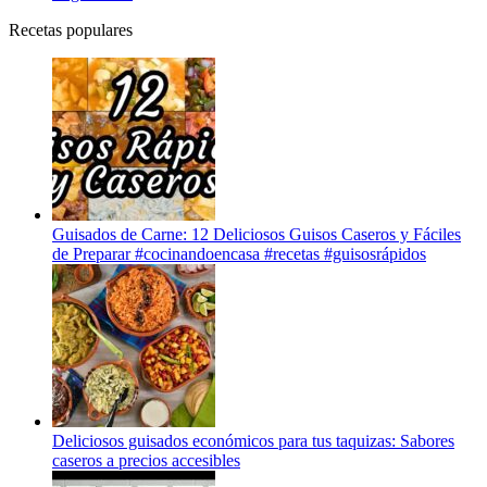
Recetas populares
Guisados de Carne: 12 Deliciosos Guisos Caseros y Fáciles
de Preparar #cocinandoencasa #recetas #guisosrápidos
Deliciosos guisados económicos para tus taquizas: Sabores
caseros a precios accesibles