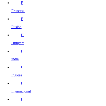
F
Francesa
F
Fusión
H
Hungara
I
india
I
Inglesa
I
Internacional
I