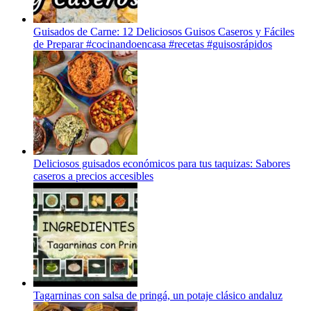
Guisados de Carne: 12 Deliciosos Guisos Caseros y Fáciles
de Preparar #cocinandoencasa #recetas #guisosrápidos
Deliciosos guisados económicos para tus taquizas: Sabores
caseros a precios accesibles
Tagarninas con salsa de pringá, un potaje clásico andaluz