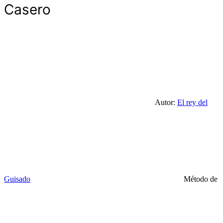
Casero
Autor:
El rey del
Guisado
Método de