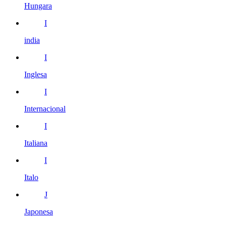
Hungara
I
india
I
Inglesa
I
Internacional
I
Italiana
I
Italo
J
Japonesa