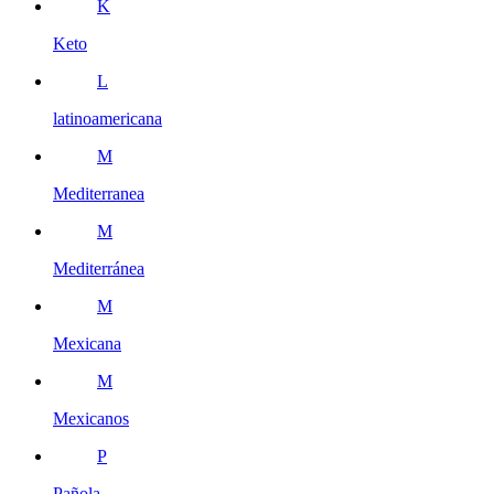
K
Keto
L
latinoamericana
M
Mediterranea
M
Mediterránea
M
Mexicana
M
Mexicanos
P
Pañola