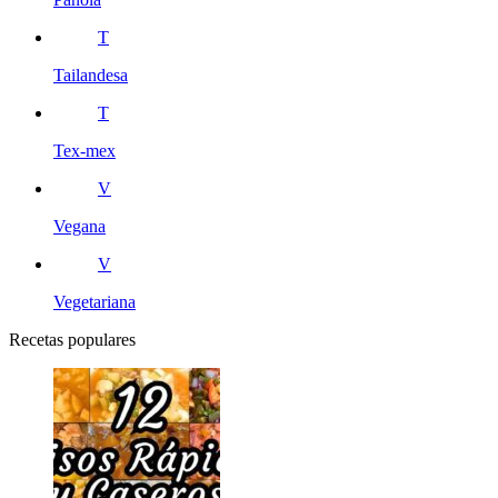
T
Tailandesa
T
Tex-mex
V
Vegana
V
Vegetariana
Recetas populares