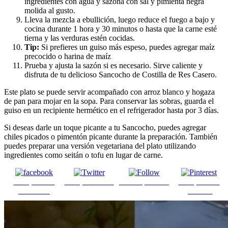
ingredientes con agua y sazona con sal y pimienta negra
molida al gusto.
Lleva la mezcla a ebullición, luego reduce el fuego a bajo y
cocina durante 1 hora y 30 minutos o hasta que la carne esté
tierna y las verduras estén cocidas.
Tip:
Si prefieres un guiso más espeso, puedes agregar maíz
precocido o harina de maíz
Prueba y ajusta la sazón si es necesario. Sirve caliente y
disfruta de tu delicioso Sancocho de Costilla de Res Casero.
Este plato se puede servir acompañado con arroz blanco y hogaza
de pan para mojar en la sopa. Para conservar las sobras, guarda el
guiso en un recipiente hermético en el refrigerador hasta por 3 días.
Si deseas darle un toque picante a tu Sancocho, puedes agregar
chiles picados o pimentón picante durante la preparación. También
puedes preparar una versión vegetariana del plato utilizando
ingredientes como seitán o tofu en lugar de carne.
Comparte en
Comparte en X
Enviar por mail
Comparte en
Facebook
pinterest