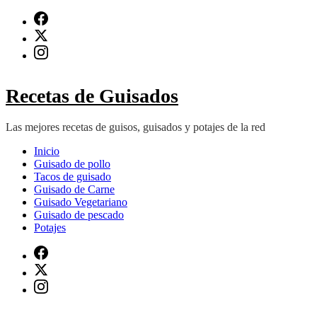
Saltar
al
contenido
(presiona
Intro)
Recetas de Guisados
Las mejores recetas de guisos, guisados y potajes de la red
Inicio
Guisado de pollo
Tacos de guisado
Guisado de Carne
Guisado Vegetariano
Guisado de pescado
Potajes