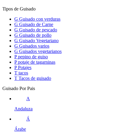
Tipos de Guisado
G
Guisado con verduras
G
Guisado de Carne
G
Guisado de pescado
G
Guisado de pollo
G
Guisado Vegetariano
G
Guisados varios
G
Guisados vegetarianos
P
pepino de guiso
P
potaje de tagarninas
P
Potajes
T
tacos
T
Tacos de guisado
Guisado Por Pais
A
Andaluza
Á
Árabe