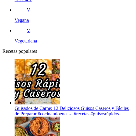
V
Vegana
V
Vegetariana
Recetas populares
Guisados de Carne: 12 Deliciosos Guisos Caseros y Fáciles
de Preparar #cocinandoencasa #recetas #guisosrápidos