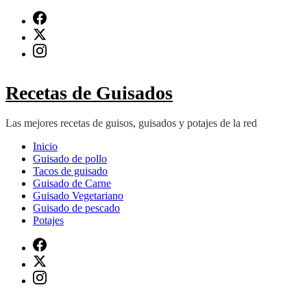
Saltar
al
contenido
(presiona
Intro)
Recetas de Guisados
Las mejores recetas de guisos, guisados y potajes de la red
Inicio
Guisado de pollo
Tacos de guisado
Guisado de Carne
Guisado Vegetariano
Guisado de pescado
Potajes