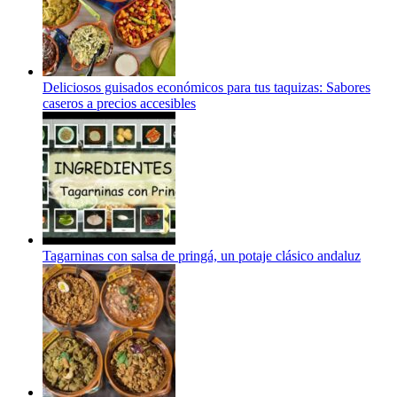
Deliciosos guisados económicos para tus taquizas: Sabores
caseros a precios accesibles
Tagarninas con salsa de pringá, un potaje clásico andaluz