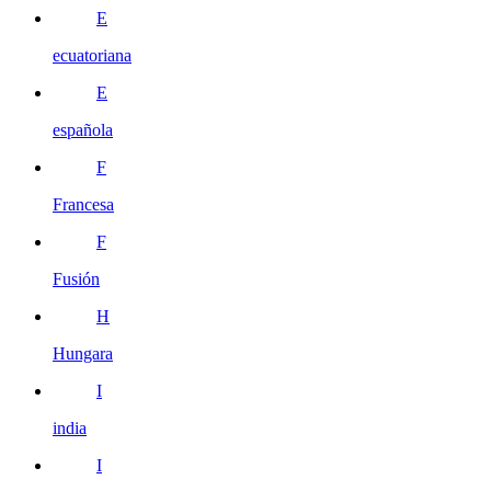
E
ecuatoriana
E
española
F
Francesa
F
Fusión
H
Hungara
I
india
I