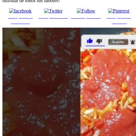
disfrutar de todos sus sabores!
Comparte en
Comparte en X
Enviar por mail
Comparte en
Facebook
pinterest