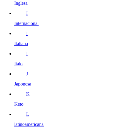
Inglesa
I
Internacional
I
Italiana
I
Italo
J
Japonesa
K
Keto
L
latinoamericana