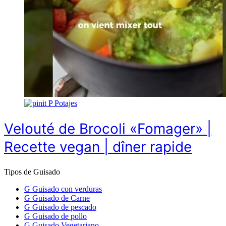
P
Potajes
Velouté de Brocoli «Fomager» |
Recette vegan | dîner rapide
Tipos de Guisado
G
Guisado con verduras
G
Guisado de Carne
G
Guisado de pescado
G
Guisado de pollo
G
Guisado Vegetariano