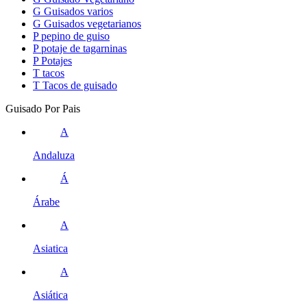
G
Guisados varios
G
Guisados vegetarianos
P
pepino de guiso
P
potaje de tagarninas
P
Potajes
T
tacos
T
Tacos de guisado
Guisado Por Pais
A
Andaluza
Á
Árabe
A
Asiatica
A
Asiática