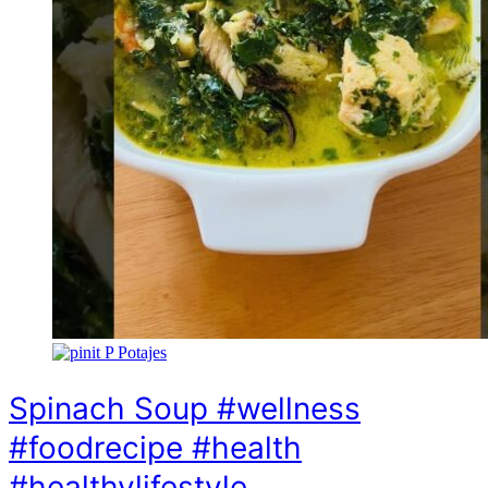
P
Potajes
Spinach Soup #wellness
#foodrecipe #health
#healthylifestyle