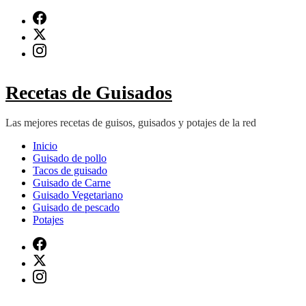
Saltar
al
contenido
(presiona
Intro)
Recetas de Guisados
Las mejores recetas de guisos, guisados y potajes de la red
Inicio
Guisado de pollo
Tacos de guisado
Guisado de Carne
Guisado Vegetariano
Guisado de pescado
Potajes