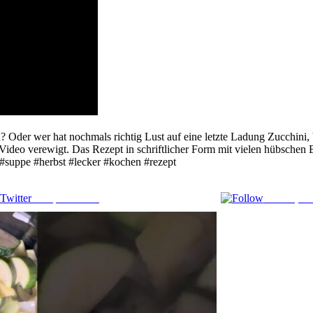
ten? Oder wer hat nochmals richtig Lust auf eine letzte Ladung Zucc
Video verewigt. Das Rezept in schriftlicher Form mit vielen hübschen 
#suppe #herbst #lecker #kochen #rezept
Comparte en X
Enviar por