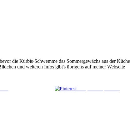
hini, bevor die Kürbis-Schwemme das Sommergewächs aus der Küche
Bildchen und weiteren Infos gibt's übrigens auf meiner Webseite
 mail
Comparte en pinterest