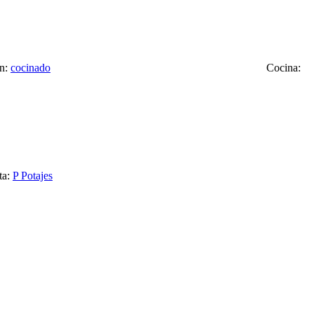
ón:
cocinado
Cocina:
ta:
P
Potajes