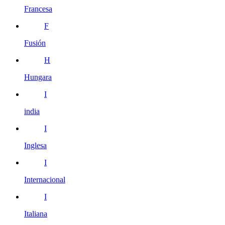
Francesa
F
Fusión
H
Hungara
I
india
I
Inglesa
I
Internacional
I
Italiana