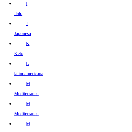
I
Italo
J
Japonesa
K
Keto
L
latinoamericana
M
Mediterránea
M
Mediterranea
M