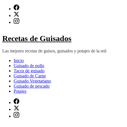
Saltar
al
contenido
(presiona
Intro)
Recetas de Guisados
Las mejores recetas de guisos, guisados y potajes de la red
Inicio
Guisado de pollo
Tacos de guisado
Guisado de Carne
Guisado Vegetariano
Guisado de pescado
Potajes