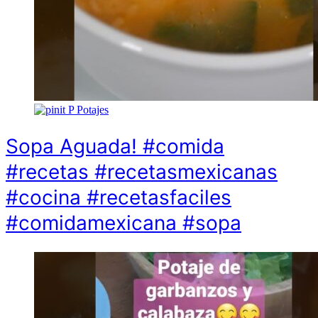
P
Potajes
Sopa Aguada! #comida
#recetas #recetasmexicanas
#cocina #recetasfaciles
#comidamexicana #sopa