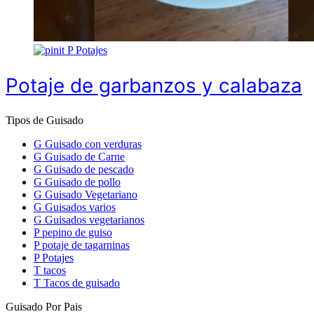
P
Potajes
Potaje de garbanzos y calabaza
Tipos de Guisado
G
Guisado con verduras
G
Guisado de Carne
G
Guisado de pescado
G
Guisado de pollo
G
Guisado Vegetariano
G
Guisados varios
G
Guisados vegetarianos
P
pepino de guiso
P
potaje de tagarninas
P
Potajes
T
tacos
T
Tacos de guisado
Guisado Por Pais