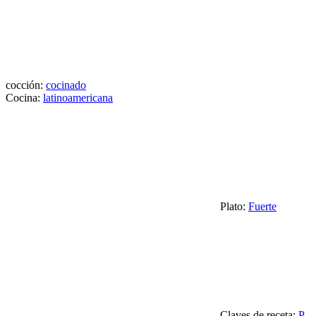
cocción:
cocinado
Cocina:
latinoamericana
Plato:
Fuerte
Claves de receta:
P