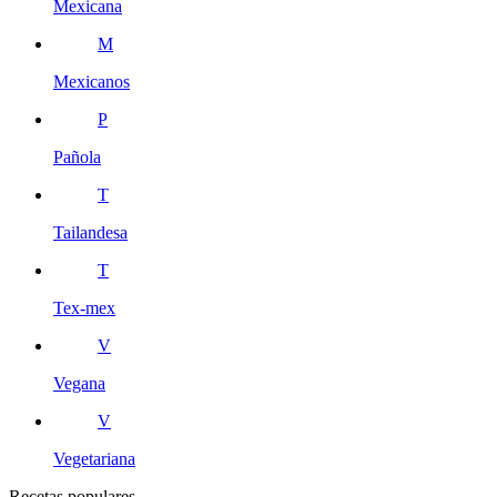
Mexicana
M
Mexicanos
P
Pañola
T
Tailandesa
T
Tex-mex
V
Vegana
V
Vegetariana
Recetas populares