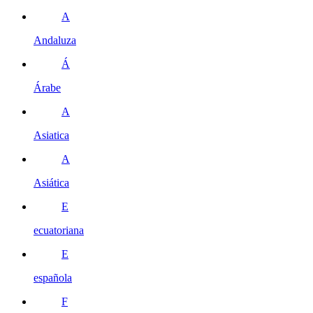
A
Andaluza
Á
Árabe
A
Asiatica
A
Asiática
E
ecuatoriana
E
española
F