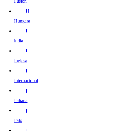
Fusión
H
Hungara
I
india
I
Inglesa
I
Internacional
I
Italiana
I
Italo
J