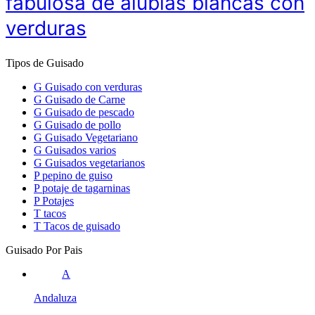
fabulosa de alubias blancas con
verduras
Tipos de Guisado
G
Guisado con verduras
G
Guisado de Carne
G
Guisado de pescado
G
Guisado de pollo
G
Guisado Vegetariano
G
Guisados varios
G
Guisados vegetarianos
P
pepino de guiso
P
potaje de tagarninas
P
Potajes
T
tacos
T
Tacos de guisado
Guisado Por Pais
A
Andaluza