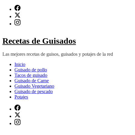
Saltar
al
contenido
(presiona
Intro)
Recetas de Guisados
Las mejores recetas de guisos, guisados y potajes de la red
Inicio
Guisado de pollo
Tacos de guisado
Guisado de Carne
Guisado Vegetariano
Guisado de pescado
Potajes