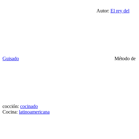
Autor:
El rey del
Guisado
Método de
cocción:
cocinado
Cocina:
latinoamericana