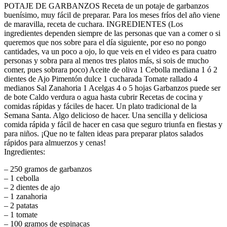
POTAJE DE GARBANZOS Receta de un potaje de garbanzos
buenísimo, muy fácil de preparar. Para los meses fríos del año viene
de maravilla, receta de cuchara. INGREDIENTES (Los
ingredientes dependen siempre de las personas que van a comer o si
queremos que nos sobre para el día siguiente, por eso no pongo
cantidades, va un poco a ojo, lo que veis en el video es para cuatro
personas y sobra para al menos tres platos más, si sois de mucho
comer, pues sobrara poco) Aceite de oliva 1 Cebolla mediana 1 ó 2
dientes de Ajo Pimentón dulce 1 cucharada Tomate rallado 4
medianos Sal Zanahoria 1 Acelgas 4 o 5 hojas Garbanzos puede ser
de bote Caldo verdura o agua hasta cubrir Recetas de cocina y
comidas rápidas y fáciles de hacer. Un plato tradicional de la
Semana Santa. Algo delicioso de hacer. Una sencilla y deliciosa
comida rápida y fácil de hacer en casa que seguro triunfa en fiestas y
para niños. ¡Que no te falten ideas para preparar platos salados
rápidos para almuerzos y cenas!
Ingredientes:
– 250 gramos de garbanzos
– 1 cebolla
– 2 dientes de ajo
– 1 zanahoria
– 2 patatas
– 1 tomate
– 100 gramos de espinacas