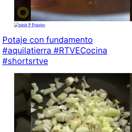
P
Potajes
Potaje con fundamento
#aquilatierra #RTVECocina
#shortsrtve