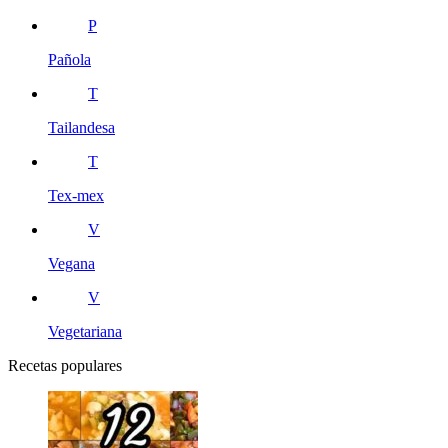
P
Pañola
T
Tailandesa
T
Tex-mex
V
Vegana
V
Vegetariana
Recetas populares