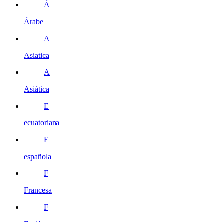
Á
Árabe
A
Asiatica
A
Asiática
E
ecuatoriana
E
española
F
Francesa
F