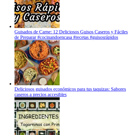
Guisados de Carne: 12 Deliciosos Guisos Caseros y Fáciles
de Preparar #cocinandoencasa #recetas #guisosrápidos
Deliciosos guisados económicos para tus taquizas: Sabores
caseros a precios accesibles