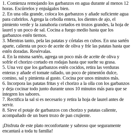
1. Comienza remojando los garbanzos en agua durante al menos 12
horas. Escúrrelos y enjuágalos bien.
2. En una olla grande, coloca los garbanzos y añade suficiente agua
para cubrirlos. Agrega la cebolla entera, los dientes de ajo, el
pimiento verde y la zanahoria cortados en trozos grandes, la hoja de
laurel y un poco de sal. Cocina a fuego medio hasta que los
garbanzos estén tiernos.
3. Mientras tanto, pela las patatas y córtalas en cubos. En una sartén
aparte, calienta un poco de aceite de oliva y fríe las patatas hasta que
estén doradas. Resérvalas.
4. En la misma sartén, agrega un poco más de aceite de oliva y
sofríe el chorizo cortado en rodajas hasta que suelte su grasa.
5. Una vez que los garbanzos estén cocidos, retira las verduras
enteras y añade el tomate rallado, un poco de pimentón dulce,
comino, sal y pimienta al gusto. Cocina por unos minutos más.
6. Incorpora las patatas fritas y el chorizo a la olla con los garbanzos
y deja cocinar todo junto durante unos 10 minutos más para que se
integren los sabores.
7. Rectifica la sal si es necesario y retira la hoja de laurel antes de
servir.
8. Sirve el potaje de garbanzos con chorizo y patatas caliente,
acompañado de un buen trozo de pan crujiente.
¡Disfruta de este plato reconfortante y sabroso que seguramente
encantará a toda tu familia!