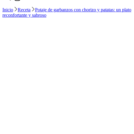
Inicio
Receta
Potaje de garbanzos con chorizo y patatas: un plato
reconfortante y sabroso