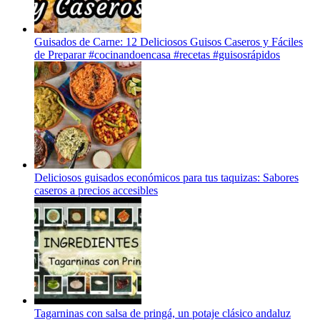
Guisados de Carne: 12 Deliciosos Guisos Caseros y Fáciles
de Preparar #cocinandoencasa #recetas #guisosrápidos
Deliciosos guisados económicos para tus taquizas: Sabores
caseros a precios accesibles
Tagarninas con salsa de pringá, un potaje clásico andaluz