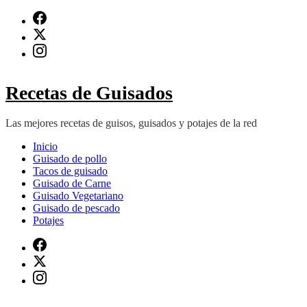
Saltar
al
contenido
(presiona
Intro)
Recetas de Guisados
Las mejores recetas de guisos, guisados y potajes de la red
Inicio
Guisado de pollo
Tacos de guisado
Guisado de Carne
Guisado Vegetariano
Guisado de pescado
Potajes