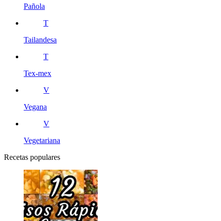
Pañola
T
Tailandesa
T
Tex-mex
V
Vegana
V
Vegetariana
Recetas populares