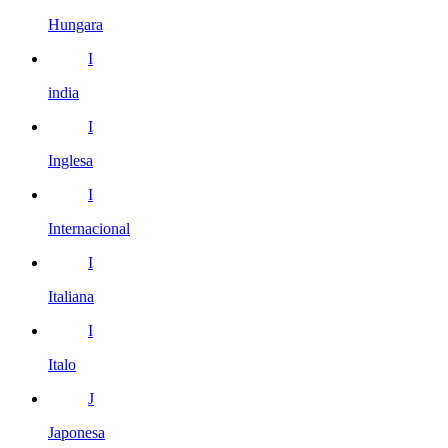
Hungara
I
india
I
Inglesa
I
Internacional
I
Italiana
I
Italo
J
Japonesa