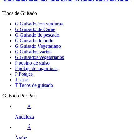
Tipos de Guisado
G
Guisado con verduras
G
Guisado de Carne
G
Guisado de pescado
G
Guisado de pollo
G
Guisado Vegetariano
G
Guisados varios
G
Guisados vegetarianos
P
pepino de guiso
P
potaje de tagarninas
P
Potajes
T
tacos
T
Tacos de guisado
Guisado Por Pais
A
Andaluza
Á
Árabe