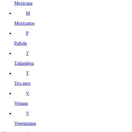
Mexicana
M
Mexicanos
P
Pañola
T
Tailandesa
T
Tex-mex
V
Vegana
V
Vegetariana