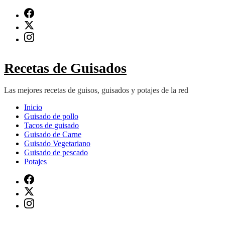
Saltar
al
contenido
(presiona
Intro)
Recetas de Guisados
Las mejores recetas de guisos, guisados y potajes de la red
Inicio
Guisado de pollo
Tacos de guisado
Guisado de Carne
Guisado Vegetariano
Guisado de pescado
Potajes