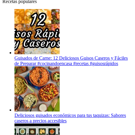
Recetas populares
Guisados de Carne: 12 Deliciosos Guisos Caseros y Fáciles
de Preparar #cocinandoencasa #recetas #guisosrápidos
Deliciosos guisados económicos para tus taquizas: Sabores
caseros a precios accesibles