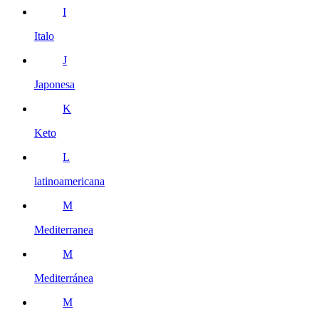
I
Italo
J
Japonesa
K
Keto
L
latinoamericana
M
Mediterranea
M
Mediterránea
M