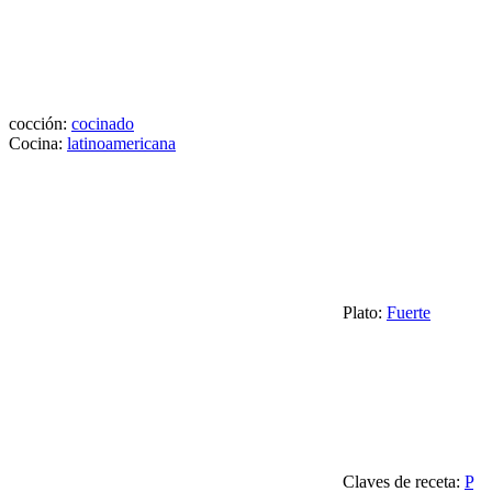
cocción:
cocinado
Cocina:
latinoamericana
Plato:
Fuerte
Claves de receta:
P