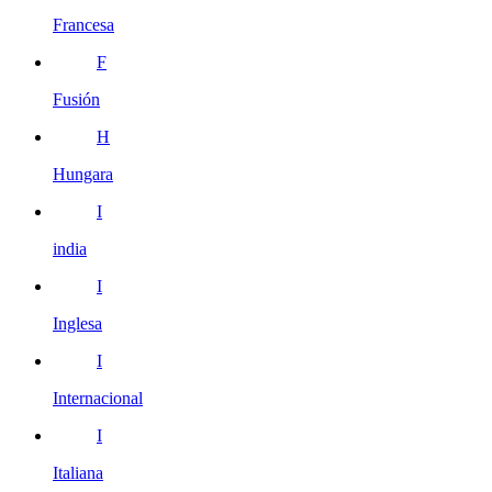
Francesa
F
Fusión
H
Hungara
I
india
I
Inglesa
I
Internacional
I
Italiana