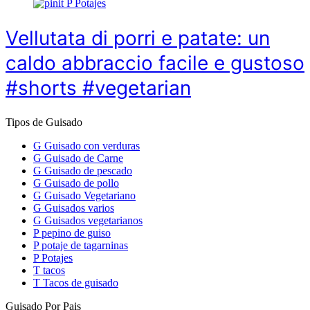
P
Potajes
Vellutata di porri e patate: un
caldo abbraccio facile e gustoso
#shorts #vegetarian
Tipos de Guisado
G
Guisado con verduras
G
Guisado de Carne
G
Guisado de pescado
G
Guisado de pollo
G
Guisado Vegetariano
G
Guisados varios
G
Guisados vegetarianos
P
pepino de guiso
P
potaje de tagarninas
P
Potajes
T
tacos
T
Tacos de guisado
Guisado Por Pais