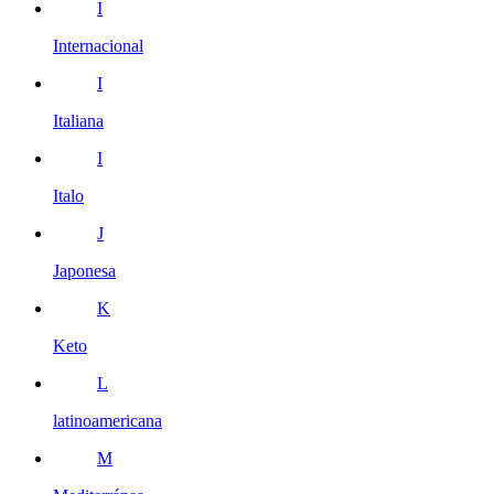
I
Internacional
I
Italiana
I
Italo
J
Japonesa
K
Keto
L
latinoamericana
M