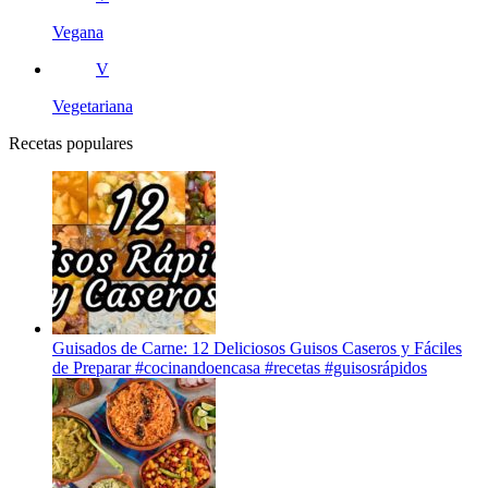
Vegana
V
Vegetariana
Recetas populares
Guisados de Carne: 12 Deliciosos Guisos Caseros y Fáciles
de Preparar #cocinandoencasa #recetas #guisosrápidos