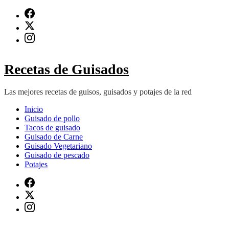
Saltar
al
contenido
(presiona
Intro)
Recetas de Guisados
Las mejores recetas de guisos, guisados y potajes de la red
Inicio
Guisado de pollo
Tacos de guisado
Guisado de Carne
Guisado Vegetariano
Guisado de pescado
Potajes