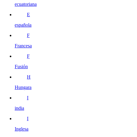
ecuatoriana
E
española
F
Francesa
F
Fusión
H
Hungara
I
india
I
Inglesa