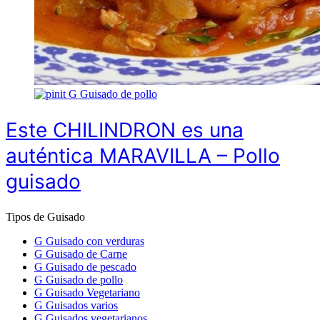
G
Guisado de pollo
Este CHILINDRON es una
auténtica MARAVILLA – Pollo
guisado
Tipos de Guisado
G
Guisado con verduras
G
Guisado de Carne
G
Guisado de pescado
G
Guisado de pollo
G
Guisado Vegetariano
G
Guisados varios
G
Guisados vegetarianos