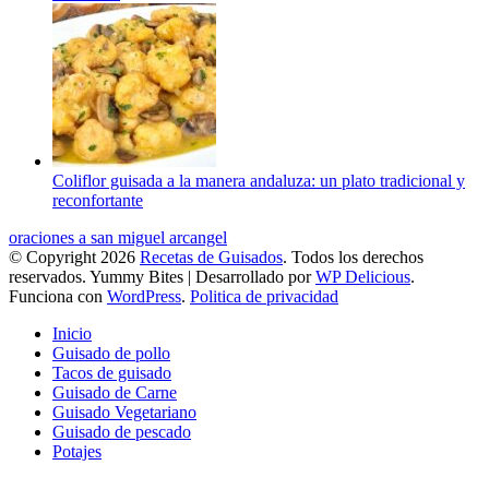
Coliflor guisada a la manera andaluza: un plato tradicional y
reconfortante
oraciones a san miguel arcangel
© Copyright 2026
Recetas de Guisados
. Todos los derechos
reservados.
Yummy Bites | Desarrollado por
WP Delicious
.
Funciona con
WordPress
.
Politica de privacidad
Inicio
Guisado de pollo
Tacos de guisado
Guisado de Carne
Guisado Vegetariano
Guisado de pescado
Potajes