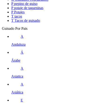
P
pepino de guiso
P
potaje de tagarninas
P
Potajes
T
tacos
T
Tacos de guisado
Guisado Por Pais
A
Andaluza
Á
Árabe
A
Asiatica
A
Asiática
E