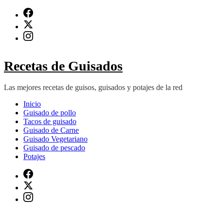
Saltar
al
contenido
(presiona
Intro)
Recetas de Guisados
Las mejores recetas de guisos, guisados y potajes de la red
Inicio
Guisado de pollo
Tacos de guisado
Guisado de Carne
Guisado Vegetariano
Guisado de pescado
Potajes