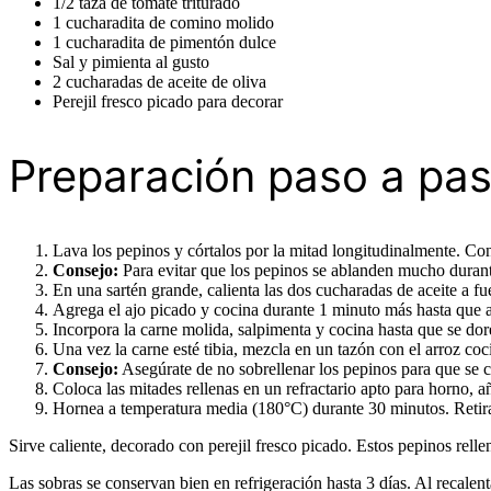
1/2 taza de tomate triturado
1 cucharadita de comino molido
1 cucharadita de pimentón dulce
Sal y pimienta al gusto
2 cucharadas de aceite de oliva
Perejil fresco picado para decorar
Preparación paso a pa
Lava los pepinos y córtalos por la mitad longitudinalmente. Con
Consejo:
Para evitar que los pepinos se ablanden mucho durante
En una sartén grande, calienta las dos cucharadas de aceite a fu
Agrega el ajo picado y cocina durante 1 minuto más hasta que 
Incorpora la carne molida, salpimenta y cocina hasta que se dore 
Una vez la carne esté tibia, mezcla en un tazón con el arroz coc
Consejo:
Asegúrate de no sobrellenar los pepinos para que se
Coloca las mitades rellenas en un refractario apto para horno, 
Hornea a temperatura media (180°C) durante 30 minutos. Retira 
Sirve caliente, decorado con perejil fresco picado. Estos pepinos rell
Las sobras se conservan bien en refrigeración hasta 3 días. Al recalen