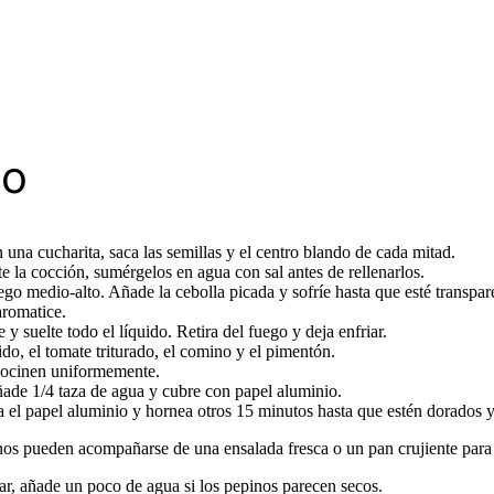
so
 una cucharita, saca las semillas y el centro blando de cada mitad.
 la cocción, sumérgelos en agua con sal antes de rellenarlos.
ego medio-alto. Añade la cebolla picada y sofríe hasta que esté transpar
aromatice.
y suelte todo el líquido. Retira del fuego y deja enfriar.
ido, el tomate triturado, el comino y el pimentón.
 cocinen uniformemente.
añade 1/4 taza de agua y cubre con papel aluminio.
el papel aluminio y hornea otros 15 minutos hasta que estén dorados y
enos pueden acompañarse de una ensalada fresca o un pan crujiente para 
tar, añade un poco de agua si los pepinos parecen secos.