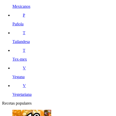
Mexicanos
P
Pañola
T
Tailandesa
T
Tex-mex
V
Vegana
V
Vegetariana
Recetas populares