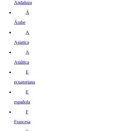
Andaluza
Á
Árabe
A
Asiatica
A
Asiática
E
ecuatoriana
E
española
F
Francesa