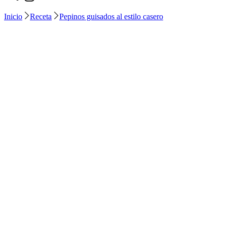
Inicio
Receta
Pepinos guisados al estilo casero