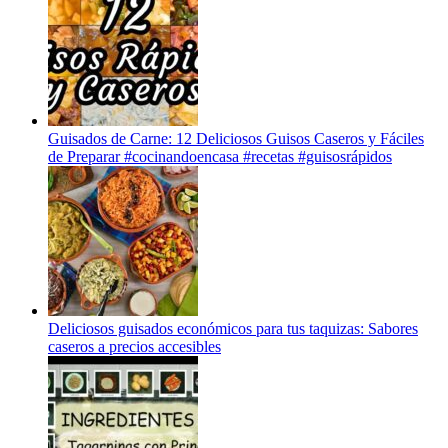
Guisados de Carne: 12 Deliciosos Guisos Caseros y Fáciles
de Preparar #cocinandoencasa #recetas #guisosrápidos
Deliciosos guisados económicos para tus taquizas: Sabores
caseros a precios accesibles