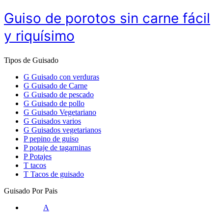
Guiso de porotos sin carne fácil
y riquísimo
Tipos de Guisado
G
Guisado con verduras
G
Guisado de Carne
G
Guisado de pescado
G
Guisado de pollo
G
Guisado Vegetariano
G
Guisados varios
G
Guisados vegetarianos
P
pepino de guiso
P
potaje de tagarninas
P
Potajes
T
tacos
T
Tacos de guisado
Guisado Por Pais
A