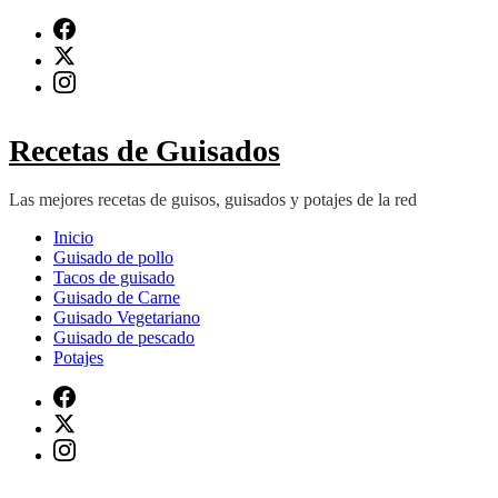
Saltar
al
contenido
(presiona
Intro)
Recetas de Guisados
Las mejores recetas de guisos, guisados y potajes de la red
Inicio
Guisado de pollo
Tacos de guisado
Guisado de Carne
Guisado Vegetariano
Guisado de pescado
Potajes