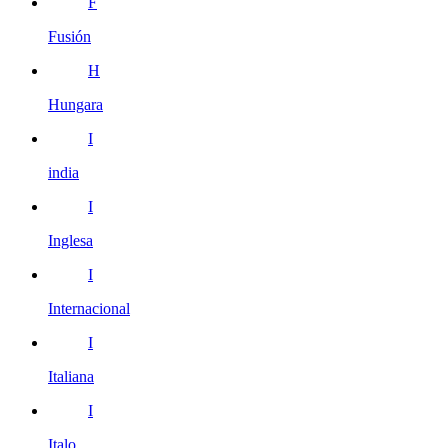
F
Fusión
H
Hungara
I
india
I
Inglesa
I
Internacional
I
Italiana
I
Italo