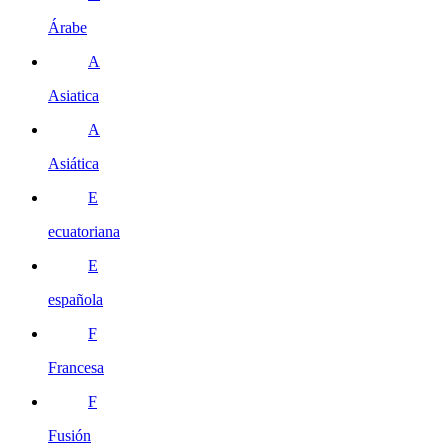
Árabe
A
Asiatica
A
Asiática
E
ecuatoriana
E
española
F
Francesa
F
Fusión