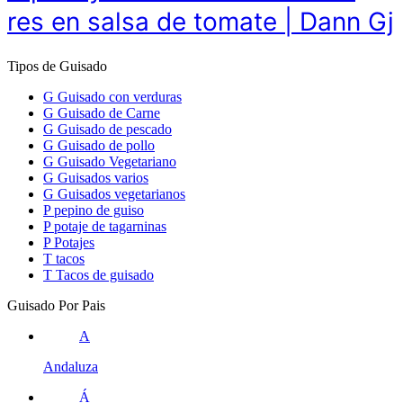
res en salsa de tomate | Dann Gj
Tipos de Guisado
G
Guisado con verduras
G
Guisado de Carne
G
Guisado de pescado
G
Guisado de pollo
G
Guisado Vegetariano
G
Guisados varios
G
Guisados vegetarianos
P
pepino de guiso
P
potaje de tagarninas
P
Potajes
T
tacos
T
Tacos de guisado
Guisado Por Pais
A
Andaluza
Á