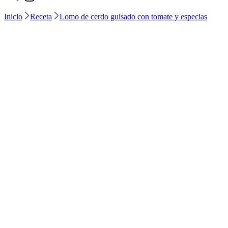
Inicio
Receta
Lomo de cerdo guisado con tomate y especias