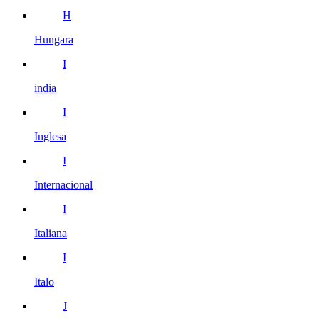
H
Hungara
I
india
I
Inglesa
I
Internacional
I
Italiana
I
Italo
J