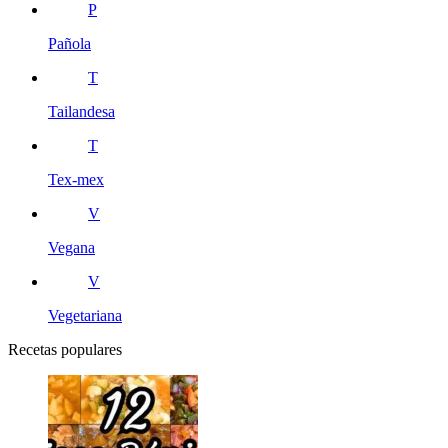
P
Pañola
T
Tailandesa
T
Tex-mex
V
Vegana
V
Vegetariana
Recetas populares