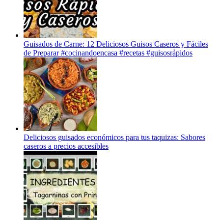
Guisados de Carne: 12 Deliciosos Guisos Caseros y Fáciles
de Preparar #cocinandoencasa #recetas #guisosrápidos
Deliciosos guisados económicos para tus taquizas: Sabores
caseros a precios accesibles