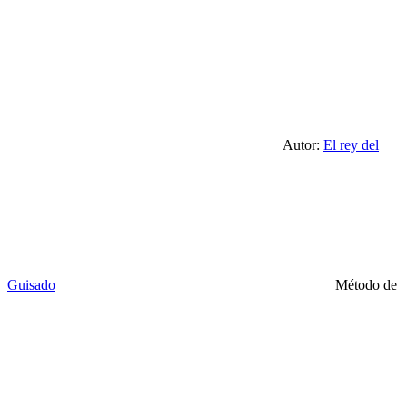
Autor:
El rey del
Guisado
Método de