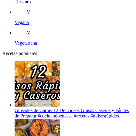
Tex-mex
V
Vegana
V
Vegetariana
Recetas populares
Guisados de Carne: 12 Deliciosos Guisos Caseros y Fáciles
de Preparar #cocinandoencasa #recetas #guisosrápidos