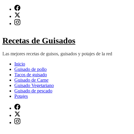
Saltar
al
contenido
(presiona
Intro)
Recetas de Guisados
Las mejores recetas de guisos, guisados y potajes de la red
Inicio
Guisado de pollo
Tacos de guisado
Guisado de Carne
Guisado Vegetariano
Guisado de pescado
Potajes