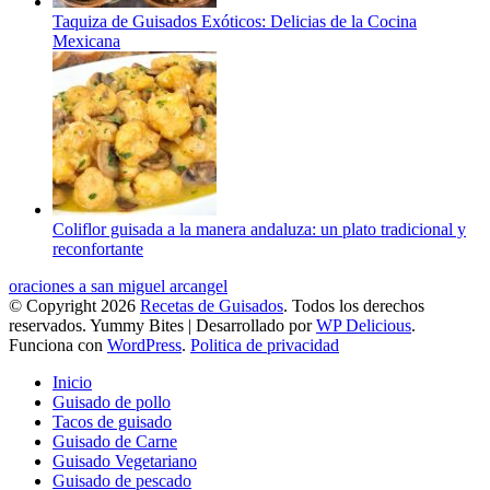
Taquiza de Guisados Exóticos: Delicias de la Cocina
Mexicana
Coliflor guisada a la manera andaluza: un plato tradicional y
reconfortante
oraciones a san miguel arcangel
© Copyright 2026
Recetas de Guisados
. Todos los derechos
reservados.
Yummy Bites | Desarrollado por
WP Delicious
.
Funciona con
WordPress
.
Politica de privacidad
Inicio
Guisado de pollo
Tacos de guisado
Guisado de Carne
Guisado Vegetariano
Guisado de pescado