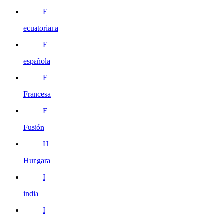
E
ecuatoriana
E
española
F
Francesa
F
Fusión
H
Hungara
I
india
I