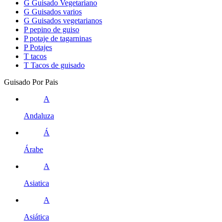
G
Guisado Vegetariano
G
Guisados varios
G
Guisados vegetarianos
P
pepino de guiso
P
potaje de tagarninas
P
Potajes
T
tacos
T
Tacos de guisado
Guisado Por Pais
A
Andaluza
Á
Árabe
A
Asiatica
A
Asiática