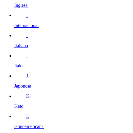
Inglesa
I
Internacional
I
Italiana
I
Italo
J
Japonesa
K
Keto
L
latinoamericana