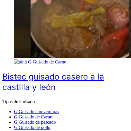
G
Guisado de Carne
Bistec guisado casero a la
castilla y león
Tipos de Guisado
G
Guisado con verduras
G
Guisado de Carne
G
Guisado de pescado
G
Guisado de pollo