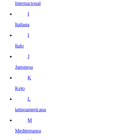
Internacional
I
Italiana
I
Italo
J
Japonesa
K
Keto
L
latinoamericana
M
Mediterranea