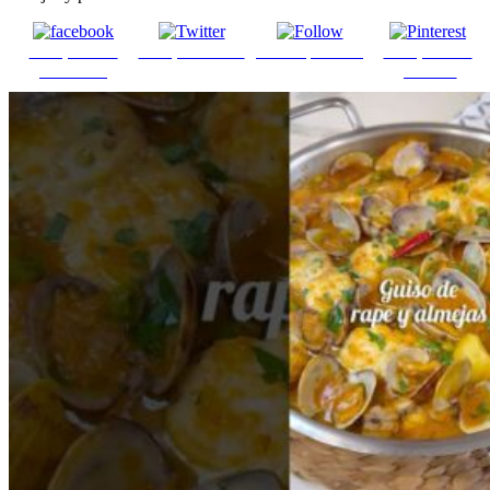
Comparte en
Comparte en X
Enviar por mail
Comparte en
Facebook
pinterest