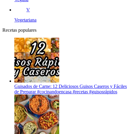
V
Vegetariana
Recetas populares
Guisados de Carne: 12 Deliciosos Guisos Caseros y Fáciles
de Preparar #cocinandoencasa #recetas #guisosrápidos