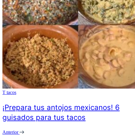
T
tacos
¡Prepara tus antojos mexicanos! 6
guisados para tus tacos
Anterior