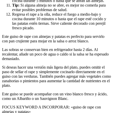
cocina durante 5 minutos o hasta que se abran las almejas.
Tip:
Si alguna almeja no se abre, es mejor no comerla para
evitar posibles problemas de salud.
Regresa el rape a la olla, reduce el fuego a medio-bajo y
cocina durante 10 minutos o hasta que el rape esté cocido y
las patatas estén tiernas. Sirve caliente decorado con perejil
fresco picado.
Este guiso de rape con almejas y patatas es perfecto para servirlo
con pan crujiente para mojar en la salsa o arroz blanco.
Las sobras se conservan bien en refrigerador hasta 2 días. Al
recalentar, añade un poco de agua o caldo si la salsa se ha espesado
demasiado.
Si deseas hacer una versión más ligera del plato, puedes omitir el
paso de sellar el rape y simplemente cocinarlo directamente en el
guiso con las verduras. También puedes agregar más vegetales como
zanahorias o pimientos para aumentar la cantidad de nutrientes en el
plato.
Este guiso se puede acompañar con un vino blanco fresco y ácido,
como un Albariño o un Sauvignon Blanc.
FOCUS KEYWORD A INCORPORAR: «guiso de rape con
almejas y patatas»