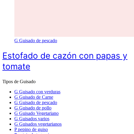
G
Guisado de pescado
Estofado de cazón con papas y
tomate
Tipos de Guisado
G
Guisado con verduras
G
Guisado de Carne
G
Guisado de pescado
G
Guisado de pollo
G
Guisado Vegetariano
G
Guisados varios
G
Guisados vegetarianos
P
pepino de guiso