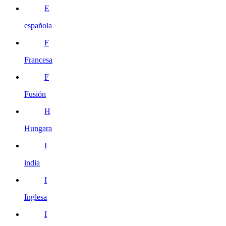
E
española
F
Francesa
F
Fusión
H
Hungara
I
india
I
Inglesa
I