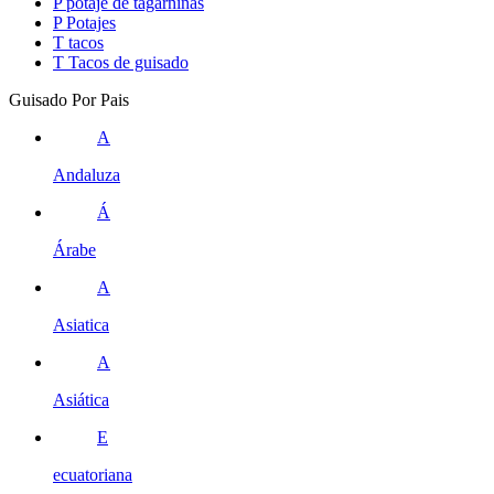
P
potaje de tagarninas
P
Potajes
T
tacos
T
Tacos de guisado
Guisado Por Pais
A
Andaluza
Á
Árabe
A
Asiatica
A
Asiática
E
ecuatoriana