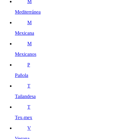
M
Mediterránea
M
Mexicana
M
Mexicanos
P
Pañola
T
Tailandesa
T
Tex-mex
V
Vegana