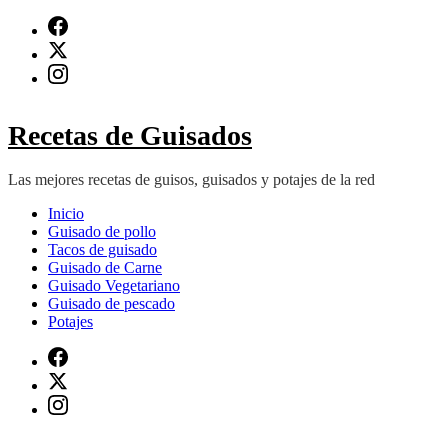
Saltar
al
contenido
(presiona
Intro)
Recetas de Guisados
Las mejores recetas de guisos, guisados y potajes de la red
Inicio
Guisado de pollo
Tacos de guisado
Guisado de Carne
Guisado Vegetariano
Guisado de pescado
Potajes