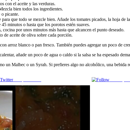
s con el aceite y las verduras.
ezcla bien todos los ingredientes.
 o picante.
e para que todo se mezcle bien. Añade los tomates picados, la hoja de lau
 45 minutos o hasta que los porotos estén suaves.
, cocina por unos minutos más hasta que alcancen el punto deseado.
to de aceite de oliva sobre cada porción.
ir con arroz blanco o pan fresco. También puedes agregar un poco de cre
ecalentar, añade un poco de agua o caldo si la salsa se ha espesado dema
omo un Malbec o un Syrah. Si prefieres algo no alcohólico, una bebida 
Comparte en X
Enviar por