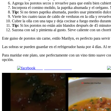
Agrega los porotos secos y revuelve para que estén bien cubierto
Incorpora el comino molido, la paprika ahumada y el orégano. M
Tip:
Si no tienes paprika ahumada, puedes usar pimentón dulce
Vierte los cuatro tazas de caldo de verduras en la olla y revuelv
Cubre la olla con una tapa y deja cocinar a fuego medio durante
Tip:
Si los porotos no están aún blandos después de 45 minutos
Sazona con sal y pimienta al gusto. Sirve caliente con un chorri
Este guiso de porotos sin carne, estilo Marilyn, es perfecto para serv
Las sobras se pueden guardar en el refrigerador hasta por 4 días. Al r
Para maridar este plato, une perfectamente con un vino tinto suave c
opción.
Comparte en Facebook