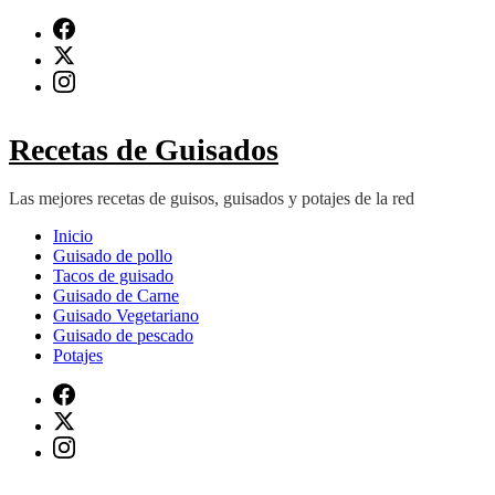
Saltar
al
contenido
(presiona
Intro)
Recetas de Guisados
Las mejores recetas de guisos, guisados y potajes de la red
Inicio
Guisado de pollo
Tacos de guisado
Guisado de Carne
Guisado Vegetariano
Guisado de pescado
Potajes