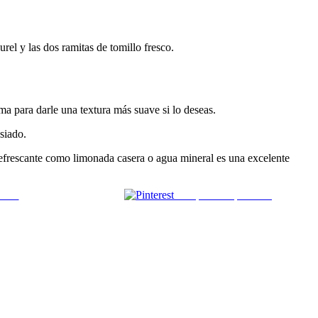
rel y las dos ramitas de tomillo fresco.
ma para darle una textura más suave si lo deseas.
siado.
refrescante como limonada casera o agua mineral es una excelente
 mail
Comparte en pinterest