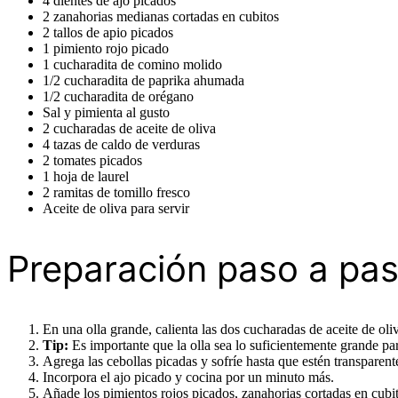
4 dientes de ajo picados
2 zanahorias medianas cortadas en cubitos
2 tallos de apio picados
1 pimiento rojo picado
1 cucharadita de comino molido
1/2 cucharadita de paprika ahumada
1/2 cucharadita de orégano
Sal y pimienta al gusto
2 cucharadas de aceite de oliva
4 tazas de caldo de verduras
2 tomates picados
1 hoja de laurel
2 ramitas de tomillo fresco
Aceite de oliva para servir
Preparación paso a pa
En una olla grande, calienta las dos cucharadas de aceite de ol
Tip:
Es importante que la olla sea lo suficientemente grande par
Agrega las cebollas picadas y sofríe hasta que estén transpare
Incorpora el ajo picado y cocina por un minuto más.
Añade los pimientos rojos picados, zanahorias cortadas en cubit