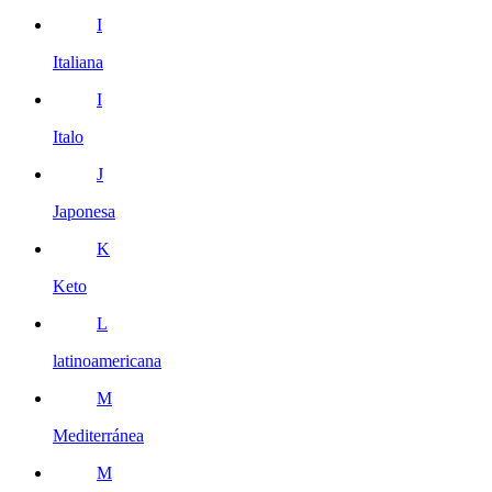
I
Italiana
I
Italo
J
Japonesa
K
Keto
L
latinoamericana
M
Mediterránea
M