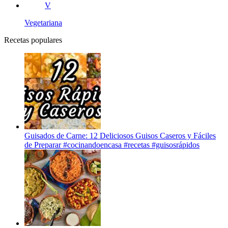
V
Vegetariana
Recetas populares
Guisados de Carne: 12 Deliciosos Guisos Caseros y Fáciles
de Preparar #cocinandoencasa #recetas #guisosrápidos