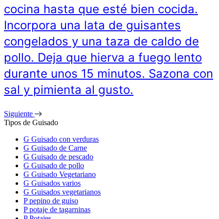
cocina hasta que esté bien cocida.
Incorpora una lata de guisantes
congelados y una taza de caldo de
pollo. Deja que hierva a fuego lento
durante unos 15 minutos. Sazona con
sal y pimienta al gusto.
Siguiente
Tipos de Guisado
G
Guisado con verduras
G
Guisado de Carne
G
Guisado de pescado
G
Guisado de pollo
G
Guisado Vegetariano
G
Guisados varios
G
Guisados vegetarianos
P
pepino de guiso
P
potaje de tagarninas
P
Potajes