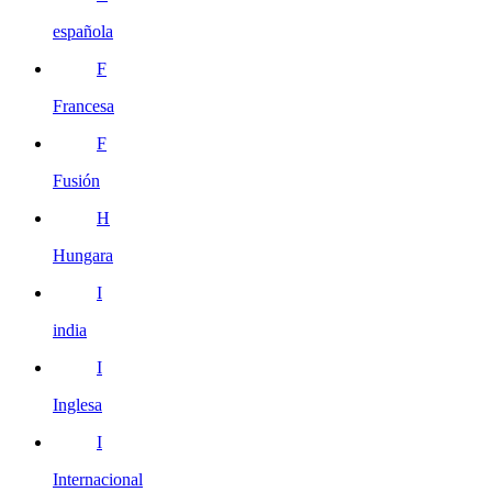
española
F
Francesa
F
Fusión
H
Hungara
I
india
I
Inglesa
I
Internacional