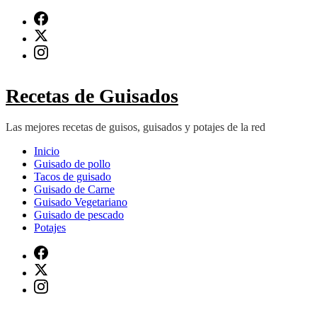
Saltar
al
contenido
(presiona
Intro)
Recetas de Guisados
Las mejores recetas de guisos, guisados y potajes de la red
Inicio
Guisado de pollo
Tacos de guisado
Guisado de Carne
Guisado Vegetariano
Guisado de pescado
Potajes