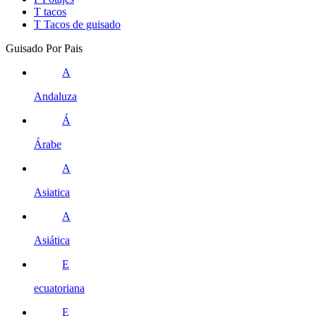
T
tacos
T
Tacos de guisado
Guisado Por Pais
A
Andaluza
Á
Árabe
A
Asiatica
A
Asiática
E
ecuatoriana
E