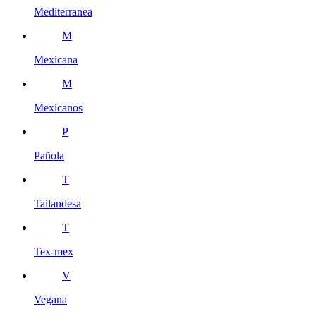
Mediterranea
M
Mexicana
M
Mexicanos
P
Pañola
T
Tailandesa
T
Tex-mex
V
Vegana