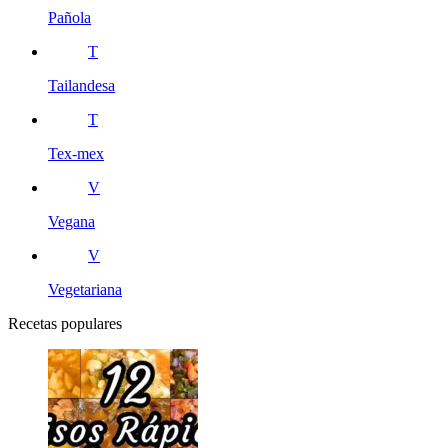
Pañola
T
Tailandesa
T
Tex-mex
V
Vegana
V
Vegetariana
Recetas populares