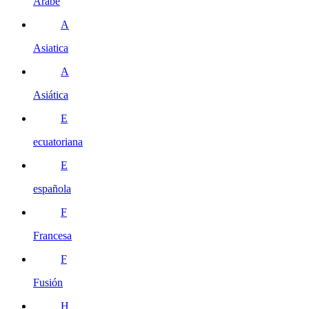
Árabe
A
Asiatica
A
Asiática
E
ecuatoriana
E
española
F
Francesa
F
Fusión
H