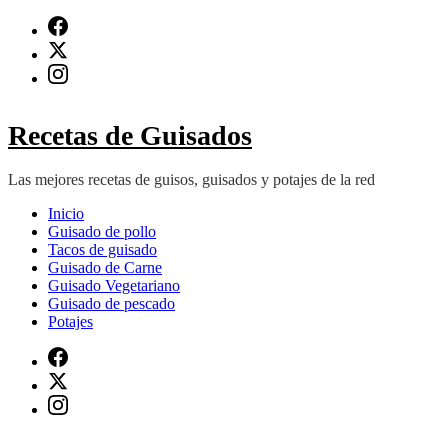
Saltar
al
contenido
(presiona
Intro)
Recetas de Guisados
Las mejores recetas de guisos, guisados y potajes de la red
Inicio
Guisado de pollo
Tacos de guisado
Guisado de Carne
Guisado Vegetariano
Guisado de pescado
Potajes