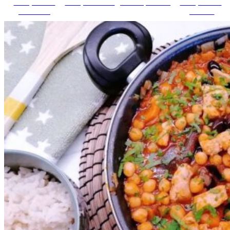
Comparte en
Comparte en X
Enviar por mail
Comparte en
Facebook
pinterest