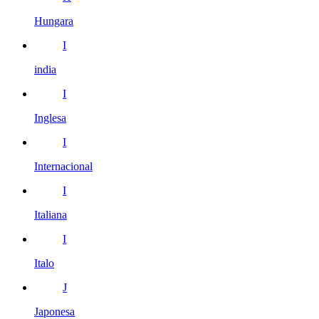
Hungara
I
india
I
Inglesa
I
Internacional
I
Italiana
I
Italo
J
Japonesa