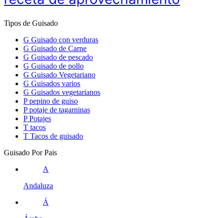
Tipos de Guisado
G
Guisado con verduras
G
Guisado de Carne
G
Guisado de pescado
G
Guisado de pollo
G
Guisado Vegetariano
G
Guisados varios
G
Guisados vegetarianos
P
pepino de guiso
P
potaje de tagarninas
P
Potajes
T
tacos
T
Tacos de guisado
Guisado Por Pais
A
Andaluza
Á