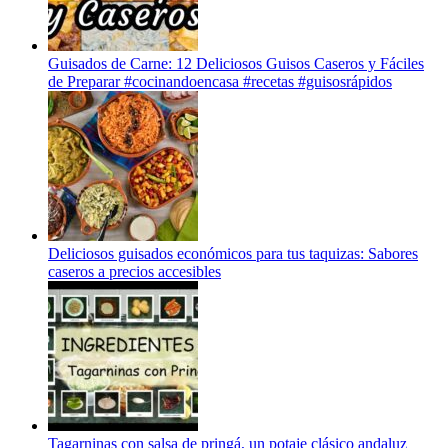
Guisados de Carne: 12 Deliciosos Guisos Caseros y Fáciles
de Preparar #cocinandoencasa #recetas #guisosrápidos
Deliciosos guisados económicos para tus taquizas: Sabores
caseros a precios accesibles
Tagarninas con salsa de pringá, un potaje clásico andaluz