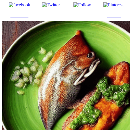
Comparte en
Comparte en X
Enviar por mail
Comparte en
Facebook
pinterest