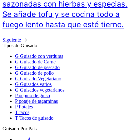
sazonadas con hierbas y especias.
Se añade tofu y se cocina todo a
fuego lento hasta que esté tierno.
Siguiente
Tipos de Guisado
G
Guisado con verduras
G
Guisado de Carne
G
Guisado de pescado
G
Guisado de pollo
G
Guisado Vegetariano
G
Guisados varios
G
Guisados vegetarianos
P
pepino de guiso
P
potaje de tagarninas
P
Potajes
T
tacos
T
Tacos de guisado
Guisado Por Pais
A