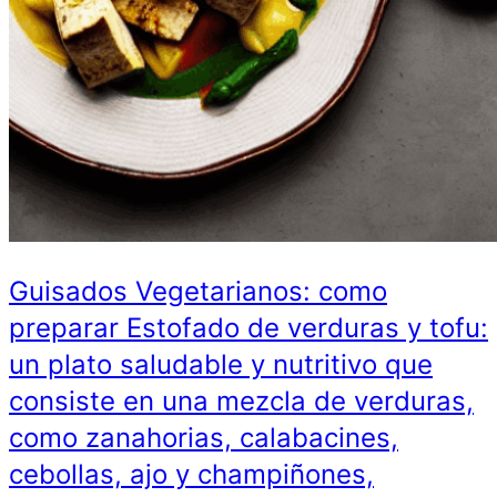
Guisados Vegetarianos: como
preparar Estofado de verduras y tofu:
un plato saludable y nutritivo que
consiste en una mezcla de verduras,
como zanahorias, calabacines,
cebollas, ajo y champiñones,