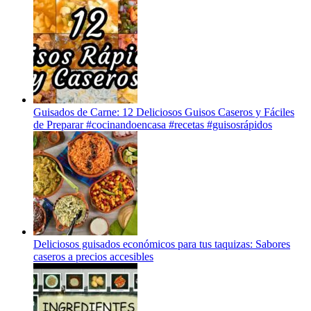
Guisados de Carne: 12 Deliciosos Guisos Caseros y Fáciles
de Preparar #cocinandoencasa #recetas #guisosrápidos
Deliciosos guisados económicos para tus taquizas: Sabores
caseros a precios accesibles