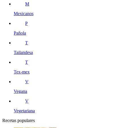
M
Mexicanos
P
Pañola
T
Tailandesa
T
Tex-mex
V
Vegana
V
Vegetariana
Recetas populares