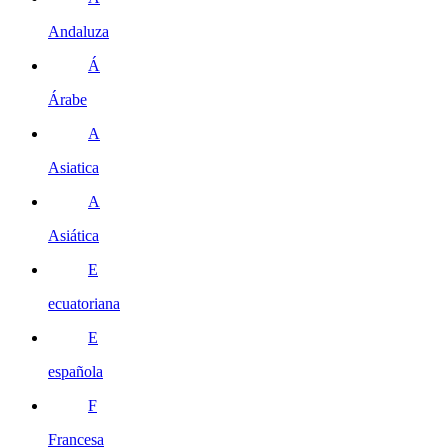
Andaluza
Á
Árabe
A
Asiatica
A
Asiática
E
ecuatoriana
E
española
F
Francesa