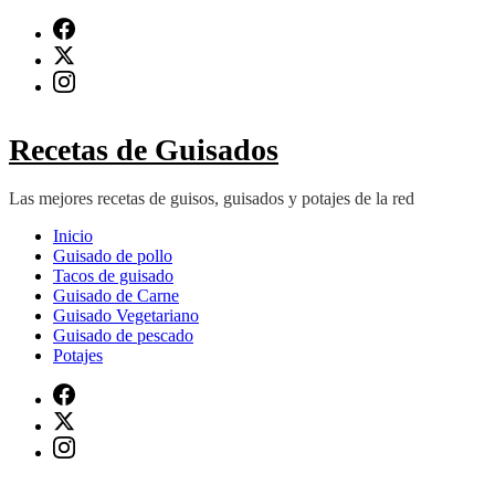
Saltar
al
contenido
(presiona
Intro)
Recetas de Guisados
Las mejores recetas de guisos, guisados y potajes de la red
Inicio
Guisado de pollo
Tacos de guisado
Guisado de Carne
Guisado Vegetariano
Guisado de pescado
Potajes