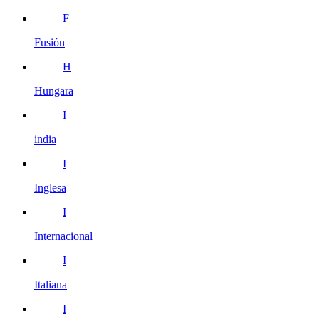
F
Fusión
H
Hungara
I
india
I
Inglesa
I
Internacional
I
Italiana
I