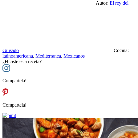
Autor:
El rey del
Guisado
Cocina:
latinoamericana
,
Mediterranea
,
Mexicanos
¿Hiciste esta receta?
Compartela!
Compartela!