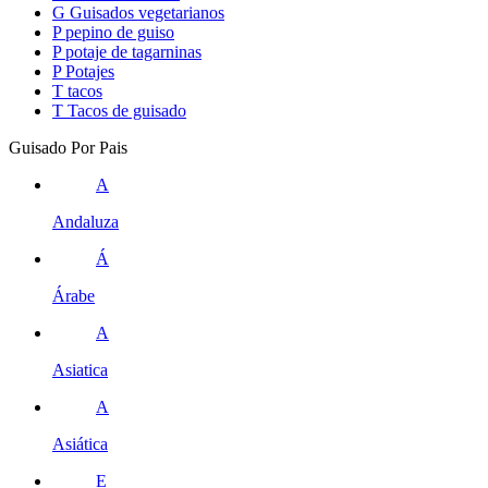
G
Guisados vegetarianos
P
pepino de guiso
P
potaje de tagarninas
P
Potajes
T
tacos
T
Tacos de guisado
Guisado Por Pais
A
Andaluza
Á
Árabe
A
Asiatica
A
Asiática
E