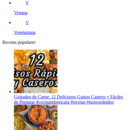
V
Vegana
V
Vegetariana
Recetas populares
Guisados de Carne: 12 Deliciosos Guisos Caseros y Fáciles
de Preparar #cocinandoencasa #recetas #guisosrápidos