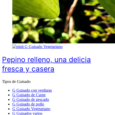
G
Guisado Vegetariano
Pepino relleno, una delicia
fresca y casera
Tipos de Guisado
G
Guisado con verduras
G
Guisado de Carne
G
Guisado de pescado
G
Guisado de pollo
G
Guisado Vegetariano
G
Guisados varios