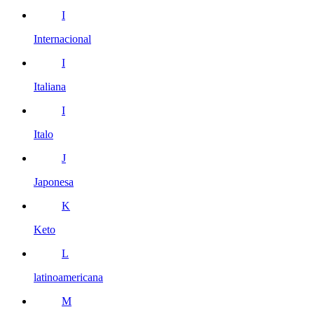
I
Internacional
I
Italiana
I
Italo
J
Japonesa
K
Keto
L
latinoamericana
M