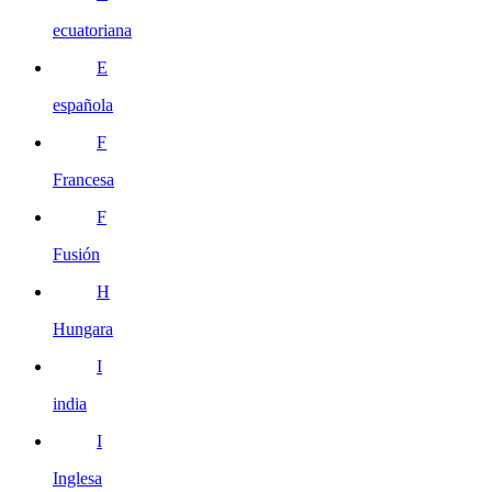
ecuatoriana
E
española
F
Francesa
F
Fusión
H
Hungara
I
india
I
Inglesa