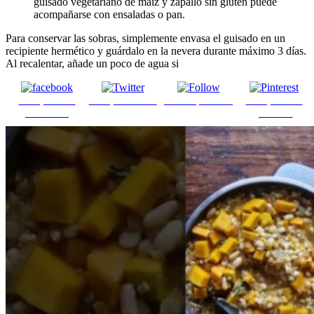
guisado vegetariano de maíz y zapallo sin gluten puede
acompañarse con ensaladas o pan.
Para conservar las sobras, simplemente envasa el guisado en un
recipiente hermético y guárdalo en la nevera durante máximo 3 días.
Al recalentar, añade un poco de agua si
Comparte en
Comparte en X
Enviar por mail
Comparte en
Facebook
pinterest