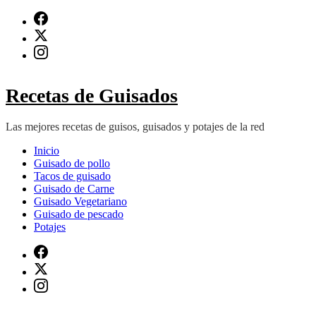
Saltar
al
contenido
(presiona
Intro)
Recetas de Guisados
Las mejores recetas de guisos, guisados y potajes de la red
Inicio
Guisado de pollo
Tacos de guisado
Guisado de Carne
Guisado Vegetariano
Guisado de pescado
Potajes