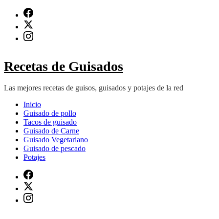
Saltar
al
contenido
(presiona
Intro)
Recetas de Guisados
Las mejores recetas de guisos, guisados y potajes de la red
Inicio
Guisado de pollo
Tacos de guisado
Guisado de Carne
Guisado Vegetariano
Guisado de pescado
Potajes