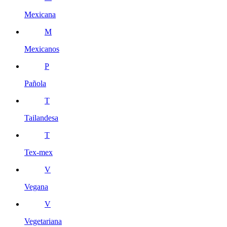
Mexicana
M
Mexicanos
P
Pañola
T
Tailandesa
T
Tex-mex
V
Vegana
V
Vegetariana