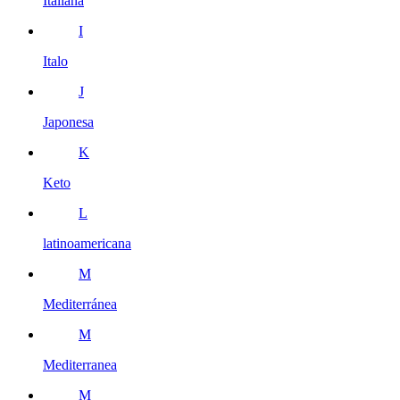
Italiana
I
Italo
J
Japonesa
K
Keto
L
latinoamericana
M
Mediterránea
M
Mediterranea
M