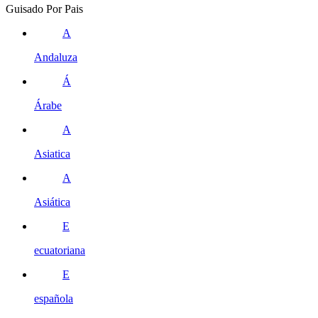
Guisado Por Pais
A
Andaluza
Á
Árabe
A
Asiatica
A
Asiática
E
ecuatoriana
E
española