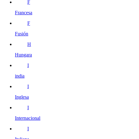
F
Francesa
F
Fusión
H
Hungara
I
india
I
Inglesa
I
Internacional
I