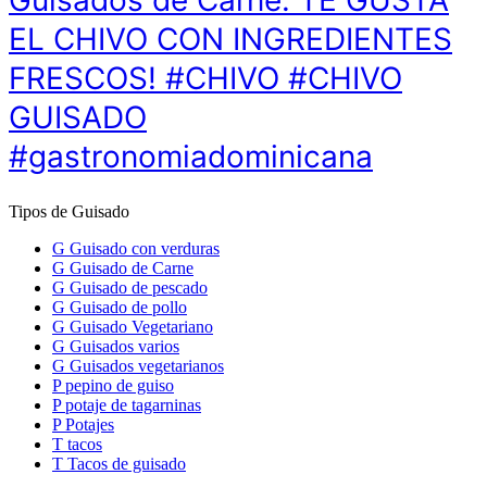
Guisados de Carne: TE GUSTA
EL CHIVO CON INGREDIENTES
FRESCOS! #CHIVO #CHIVO
GUISADO
#gastronomiadominicana
Tipos de Guisado
G
Guisado con verduras
G
Guisado de Carne
G
Guisado de pescado
G
Guisado de pollo
G
Guisado Vegetariano
G
Guisados varios
G
Guisados vegetarianos
P
pepino de guiso
P
potaje de tagarninas
P
Potajes
T
tacos
T
Tacos de guisado