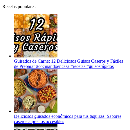
Recetas populares
Guisados de Carne: 12 Deliciosos Guisos Caseros y Fáciles
de Preparar #cocinandoencasa #recetas #guisosrápidos
Deliciosos guisados económicos para tus taquizas: Sabores
caseros a precios accesibles