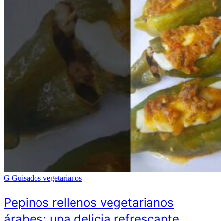
G
Guisados vegetarianos
Pepinos rellenos vegetarianos
árabes: una delicia refrescante