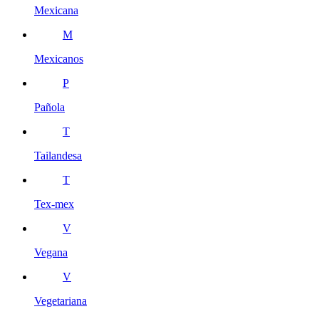
Mexicana
M
Mexicanos
P
Pañola
T
Tailandesa
T
Tex-mex
V
Vegana
V
Vegetariana