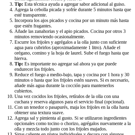
Tip:
Esta técnica ayuda a agregar sabor adicional al guiso.
Agrega la cebolla picada y sofríe durante 5 minutos hasta que
esté transparente.
Incorpora los ajos picados y cocina por un minuto más hasta
que estén fragantes.
Añade las zanahorias y el apio picados. Cocina por otros 3
minutos removiendo ocasionalmente.
Escurre los frijoles y agrégalos a la olla junto con suficiente
agua para cubrirlos (aproximadamente 1 litro). Añade el
orégano, comino y la hoja de laurel. Sube el fuego hasta que
hierva.
Tip:
Es importante no agregar sal ahora ya que puede
endurecer los frijoles.
Reduce el fuego a medio-bajo, tapa y cocina por 1 hora y 30
minutos o hasta que los frijoles estén suaves. Si es necesario,
añade más agua durante la cocción para mantenerlos
cubiertos.
Una vez cocidos los frijoles, retíralos de la olla con una
cuchara y reserva algunos para el servicio final (opcional).
Con un tenedor o pasapurés, maja los frijoles en la olla hasta
obtener una textura suave.
Agrega sal y pimienta al gusto. Si se utilizaron ingredientes
opcionales como tocino o chorizo, agrégalos nuevamente a la
olla y mezcla todo junto con los frijoles majados.
Sirve caliente en platos individuales y decora con algunos