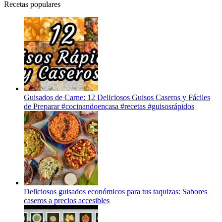
Recetas populares
Guisados de Carne: 12 Deliciosos Guisos Caseros y Fáciles
de Preparar #cocinandoencasa #recetas #guisosrápidos
Deliciosos guisados económicos para tus taquizas: Sabores
caseros a precios accesibles