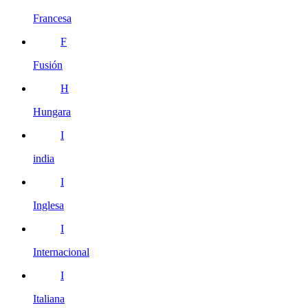
Francesa
F
Fusión
H
Hungara
I
india
I
Inglesa
I
Internacional
I
Italiana