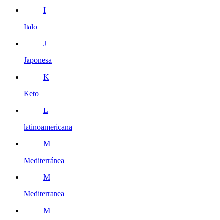
I
Italo
J
Japonesa
K
Keto
L
latinoamericana
M
Mediterránea
M
Mediterranea
M