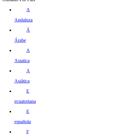
A
Andaluza
Á
Árabe
A
Asiatica
A
Asiática
E
ecuatoriana
E
española
F