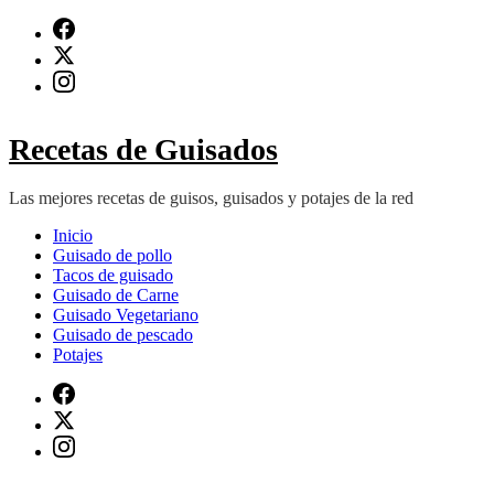
Saltar
al
contenido
(presiona
Intro)
Recetas de Guisados
Las mejores recetas de guisos, guisados y potajes de la red
Inicio
Guisado de pollo
Tacos de guisado
Guisado de Carne
Guisado Vegetariano
Guisado de pescado
Potajes