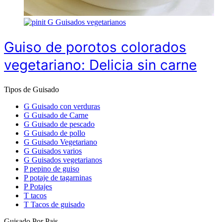
G
Guisados vegetarianos
Guiso de porotos colorados
vegetariano: Delicia sin carne
Tipos de Guisado
G
Guisado con verduras
G
Guisado de Carne
G
Guisado de pescado
G
Guisado de pollo
G
Guisado Vegetariano
G
Guisados varios
G
Guisados vegetarianos
P
pepino de guiso
P
potaje de tagarninas
P
Potajes
T
tacos
T
Tacos de guisado
Guisado Por Pais