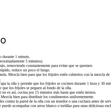
so
to durante 1 minuto.
(aproximadamente 5 minutos).
 más, removiendo constantemente para evitar que se quemen.
rápido, reduce un poco el fuego.
nela. Mezcla bien para que los frijoles estén cubiertos con la mezcla de l
.
pa la olla y permite que los frijoles se cocinen durante 1 hora y 30 mi
que los frijoles se peguen al fondo de la olla.
Si no es así, cocina por 15 minutos más hasta que estén tiernos.
 Mezcla bien para distribuir los condimentos uniformemente.
s contra la pared de la olla con un tenedor o una cuchara antes de serv
se puede acompañar con arroz blanco o tortillas para unas deliciosas enc