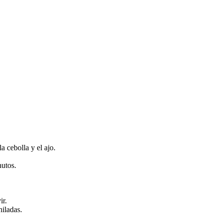
a cebolla y el ajo.
nutos.
ir.
hiladas.